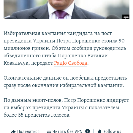
ПРИСОЕДИНЯЙТЕСЬ!
ПОБЕДИТЕЛЕЙ НЕ СУДЯТ?
КРЫМ.НЕПОКОРЕННЫЙ
ELIFBE
Избирательная кампания кандидата на пост
УКРАИНСКАЯ ПРОБЛЕМА КРЫМА
президента Украины Петра Порошенко стоила 90
Все сайты RFE/RL
миллионов гривен. Об этом сообщил руководитель
объединенного штаба Порошенко Виталий
Ковальчук, передает
Радіо Свобода
.
Окончательные данные он пообещал предоставить
сразу после окончания избирательной кампании.
По данным экзит-полов, Петр Порошенко лидирует
на выборах президента Украины с показателем
более 55 процентов голосов.
Поделиться
Читать без VPN
Follow us