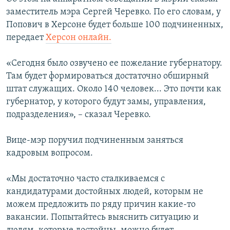
ПРИСОЕДИНЯЙТЕСЬ!
ПОБЕДИТЕЛЕЙ НЕ СУДЯТ?
заместитель мэра Сергей Черевко. По его словам, у
Попович в Херсоне будет больше 100 подчиненных,
КРЫМ.НЕПОКОРЕННЫЙ
передает
Херсон онлайн.
ELIFBE
«Сегодня было озвучено ее пожелание губернатору.
УКРАИНСКАЯ ПРОБЛЕМА КРЫМА
Там будет формироваться достаточно обширный
Все сайты RFE/RL
штат служащих. Около 140 человек... Это почти как
губернатор, у которого будут замы, управления,
подразделения», – сказал Черевко.
Вице-мэр поручил подчиненным заняться
кадровым вопросом.
«Мы достаточно часто сталкиваемся с
кандидатурами достойных людей, которым не
можем предложить по ряду причин какие-то
вакансии. Попытайтесь выяснить ситуацию и