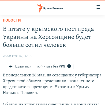
Доступность
ссылки
Вернуться
НОВОСТИ
к
НОВОСТИ
В штате у крымского постпреда
основному
СПЕЦПРОЕКТЫ
содержанию
Украины на Херсонщине будет
ВОДА
Вернутся
ГРУЗ 200
больше сотни человек
к
ИСТОРИЯ
КАРТА ВОЕННЫХ ОБЪЕКТОВ КРЫМА
главной
26 мая 2014, 14:56
ЕЩЕ
11 ЛЕТ ОККУПАЦИИ КРЫМА. 11 ИСТОРИЙ СОПРОТИВЛЕНИЯ
навигации
Вернутся
Поделиться
Читать без VPN
РАДІО СВОБОДА
ИНТЕРАКТИВ
к
В понедельник 26 мая, на совещании у губернатора
КАК ОБОЙТИ БЛОКИРОВКУ
ИНФОГРАФИКА
поиску
Херсонской области представили назначенного
ТЕЛЕПРОЕКТ КРЫМ.РЕАЛИИ
представителя президента Украины в Крыму
Українською
Наталью Попович.
СОВЕТЫ ПРАВОЗАЩИТНИКОВ
Qırımtatar
ПРОПАВШИЕ БЕЗ ВЕСТИ
Об этом на аппаратном совещании в мэрии сказал