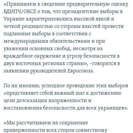
«Принимаем к сведению предварительную оценку
ПРИСОЕДИНЯЙТЕСЬ!
ПОБЕДИТЕЛЕЙ НЕ СУДЯТ?
БДИПЧ/ОБСЕ о том, что президентские выборы в
КРЫМ.НЕПОКОРЕННЫЙ
Украине характеризовались высокой явкой и
четкой решимостью со стороны властей провести
ELIFBE
подлинные выборы в соответствии с
УКРАИНСКАЯ ПРОБЛЕМА КРЫМА
международными обязательствами и при
Все сайты RFE/RL
уважении основных свобод, несмотря на
враждебное окружение и угрозу безопасности в
двух восточных регионах страны», –говорится в
заявлении руководителей Евросоюза.
По их мнению, успешное проведение этих выборов
«представляет собой важный шаг к достижению
цели деэскалации напряженности и
восстановления безопасности для всех украинцев».
«Мы рассчитываем на сохранение
приверженности всех сторон совместному