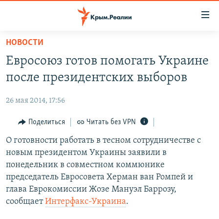
Доступность
ссылки
Вернуться
НОВОСТИ
к
НОВОСТИ
Евросоюз готов помогать Украине
основному
СПЕЦПРОЕКТЫ
содержанию
после президентских выборов
ВОДА
Вернутся
ГРУЗ 200
к
26 мая 2014, 17:56
ИСТОРИЯ
КАРТА ВОЕННЫХ ОБЪЕКТОВ КРЫМА
главной
ЕЩЕ
Поделиться
Читать без VPN
11 ЛЕТ ОККУПАЦИИ КРЫМА. 11 ИСТОРИЙ СОПРОТИВЛЕНИЯ
навигации
Вернутся
РАДІО СВОБОДА
О готовности работать в тесном сотрудничестве с
ИНТЕРАКТИВ
к
новым президентом Украины заявили в
КАК ОБОЙТИ БЛОКИРОВКУ
ИНФОГРАФИКА
поиску
понедельник в совместном коммюнике
ТЕЛЕПРОЕКТ КРЫМ.РЕАЛИИ
председатель Евросовета Херман ван Ромпей и
Українською
глава Еврокомиссии Жозе Мануэл Баррозу,
СОВЕТЫ ПРАВОЗАЩИТНИКОВ
Qırımtatar
сообщает
Интерфакс-Украина
.
ПРОПАВШИЕ БЕЗ ВЕСТИ