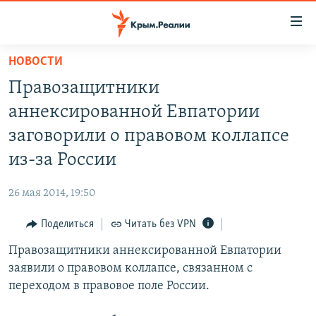
Доступность
ссылки
Вернуться
НОВОСТИ
к
НОВОСТИ
Правозащитники
основному
СПЕЦПРОЕКТЫ
содержанию
аннексированной Евпатории
ВОДА
Вернутся
ГРУЗ 200
заговорили о правовом коллапсе
к
ИСТОРИЯ
КАРТА ВОЕННЫХ ОБЪЕКТОВ КРЫМА
из-за России
главной
ЕЩЕ
11 ЛЕТ ОККУПАЦИИ КРЫМА. 11 ИСТОРИЙ СОПРОТИВЛЕНИЯ
навигации
26 мая 2014, 19:50
Вернутся
РАДІО СВОБОДА
ИНТЕРАКТИВ
к
Поделиться
Читать без VPN
КАК ОБОЙТИ БЛОКИРОВКУ
ИНФОГРАФИКА
поиску
Правозащитники аннексированной Евпатории
ТЕЛЕПРОЕКТ КРЫМ.РЕАЛИИ
Українською
заявили о правовом коллапсе, связанном с
СОВЕТЫ ПРАВОЗАЩИТНИКОВ
переходом в правовое поле России.
Qırımtatar
ПРОПАВШИЕ БЕЗ ВЕСТИ