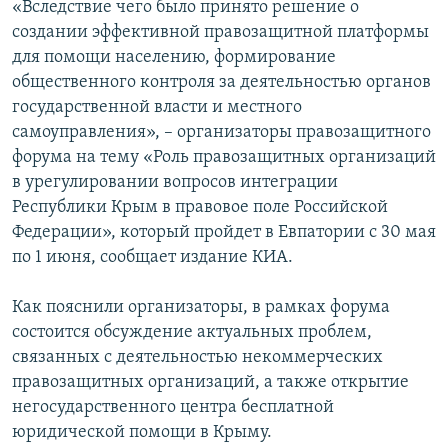
«Вследствие чего было принято решение о
ПРИСОЕДИНЯЙТЕСЬ!
ПОБЕДИТЕЛЕЙ НЕ СУДЯТ?
создании эффективной правозащитной платформы
КРЫМ.НЕПОКОРЕННЫЙ
для помощи населению, формирование
общественного контроля за деятельностью органов
ELIFBE
государственной власти и местного
УКРАИНСКАЯ ПРОБЛЕМА КРЫМА
самоуправления», – организаторы правозащитного
Все сайты RFE/RL
форума на тему «Роль правозащитных организаций
в урегулировании вопросов интеграции
Республики Крым в правовое поле Российской
Федерации», который пройдет в Евпатории с 30 мая
по 1 июня, сообщает издание КИА.
Как пояснили организаторы, в рамках форума
состоится обсуждение актуальных проблем,
связанных с деятельностью некоммерческих
правозащитных организаций, а также открытие
негосударственного центра бесплатной
юридической помощи в Крыму.