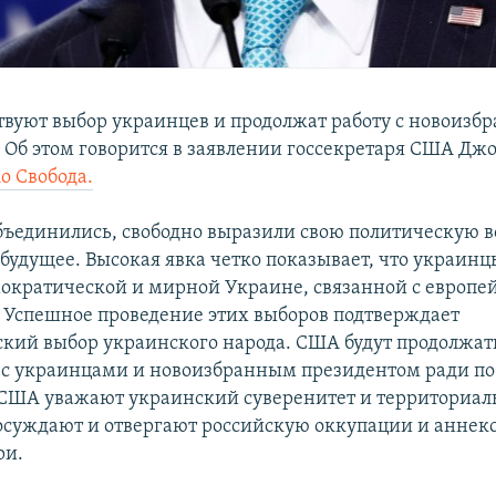
вуют выбор украинцев и продолжат работу с новоизб
 Об этом говорится в заявлении госсекретаря США Дж
iо Свобода.
ъединились, свободно выразили свою политическую в
 будущее. Высокая явка четко показывает, что украинц
мократической и мирной Украине, связанной с европ
 Успешное проведение этих выборов подтверждает
кий выбор украинского народа. США будут продолжат
 с украинцами и новоизбранным президентом ради п
США уважают украинский суверенитет и территориа
 осуждают и отвергают российскую оккупации и аннек
ри.