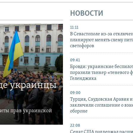
НОВОСТИ
11:11
В Севастополе из-за отключе
планируют менять схему пит
светофоров
09:41
Бровди: украинские беспил
поразили танкер «теневого ф
Геленджика
где украинцы
09:00
Турция, Саудовская Аравия 
заключили соглашение о вз
щиты прав украинской
обороне
22:08
Сенат США поддержал расш