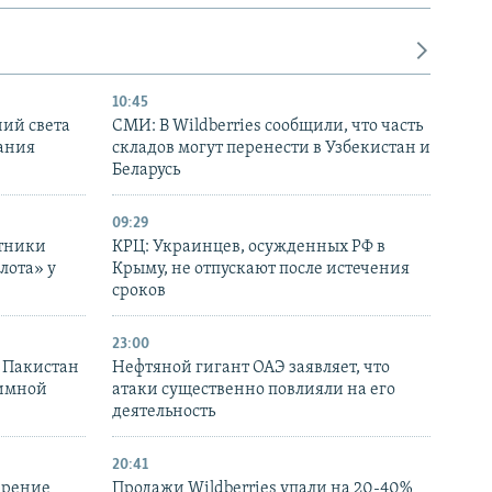
10:45
ний света
СМИ: В Wildberries сообщили, что часть
ания
складов могут перенести в Узбекистан и
Беларусь
09:29
отники
КРЦ: Украинцев, осужденных РФ в
лота» у
Крыму, не отпускают после истечения
сроков
23:00
и Пакистан
Нефтяной гигант ОАЭ заявляет, что
аимной
атаки существенно повлияли на его
деятельность
20:41
ирение
Продажи Wildberries упали на 20-40%