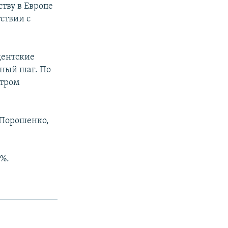
тву в Европе
ствии с
дентские
вный шаг. По
етром
 Порошенко,
 %.