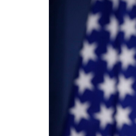
ПОБЕДИТЕЛЕЙ НЕ СУДЯТ?
КРЫМ.НЕПОКОРЕННЫЙ
ELIFBE
УКРАИНСКАЯ ПРОБЛЕМА КРЫМА