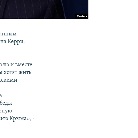
ранным
она Керри,
олю и вместе
ы хотят жить
ейскими
ь
обеды
льную
сию Крыма», -