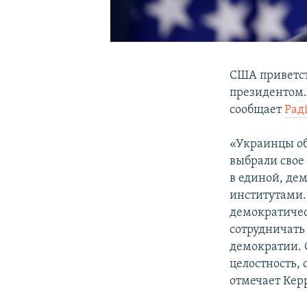
США приветст
президентом.
сообщает
Рад
«Украинцы об
выбрали свое
в единой, де
институтами.
демократичес
сотрудничать
демократии. 
целостность,
отмечает Кер