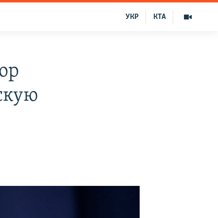
УКР
КТА
ор
скую