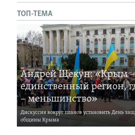
ТОП-ТЕМА
Андрей Щекун: «Крым –
единственный регион, 
– меньшинство»
Дискуссия вокруг планов установить День за
общины Крыма