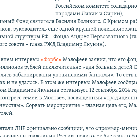
Российском комитете солидарно
народами Ливии и Сирии),
льный Фонд святителя Василия Великого. С Крымом раб
ков, руководитель еще одной крупной политизирова
льной структуры РФ – Фонда Андрея Первозванного (гл
ого совета – глава РЖД Владимир Якунин).
давнем интервью
«Форбс»
Малофеев заявил, что его фо
иллионов рублей исключительно «для больных детей С
ались заблокированы украинскими банками». То есть 
ак и не удалось. В этом же интервью Малофеев сообщае
дом Владимира Якунина организует 12 сентября 2014 го
конгресс семей в Москве», посвященный «традицион
ностям». Сорвать мероприятие – главная цель его, Ма
елей.
еятели ДНР официально сообщили, что «премьер-мини
 назначен гражданин России, политолог Александр Бо