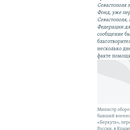
Севастополя з
Фонд, уже пе
Севастополя, 
Федерации дл
сообщение бы
благотворител
несколько дн
факте помощи
Министр оборо
бывший военн
«Беркута», пе
России, в Крым