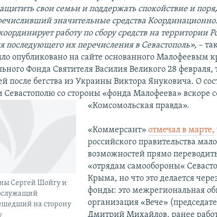
ащитить свои семьи и поддержать спокойствие и порядо
речисливший значительные средства Координационно
координирует работу по сбору средств на территории 
я последующего их перечисления в Севастополь»,
– та
ло опубликовано на сайте основанного Малофеевым к
ьного Фонда Святителя Василия Великого 28 февраля, т
ей после бегства из Украины Виктора Януковича. О со
 Севастополю со стороны «фонда Малофеева» вскоре 
«Комсомольская правда».
«Коммерсант»
отмечал в марте,
российского правительства мало
возможностей прямо переводит
«отрядам самообороны« Севасто
Крыма, но что это делается чере
ны Сергей Шойгу и
фонды: это межрегиональная о
ослужащий
организация «Вече» (председате
решедший на сторону
Дмитрий Михайлов, ранее рабо
у