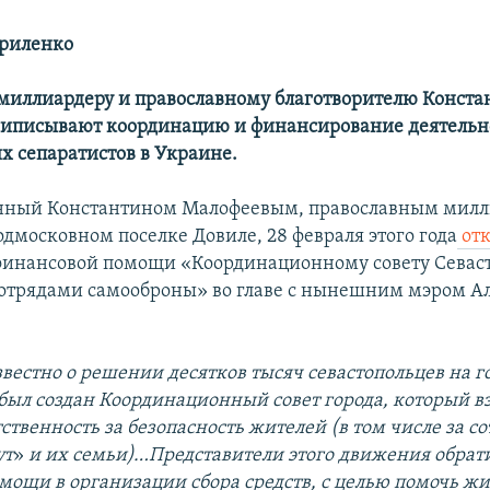
ириленко
миллиардеру и православному благотворителю Конста
риписывают координацию и финансирование деятельн
х сепаратистов в Украине.
анный Константином Малофеевым, православным милл
дмосковном поселке Довиле, 28 февраля этого года
от
финансовой помощи «Координационному совету Cеваст
отрядами самооброны» во главе с нынешним мэром А
звестно о решении десятков тысяч севастопольцев на 
 был создан Координационный совет города, который вз
тственность за безопасность жителей (в том числе за с
ут
»
и их семьи)…Представители этого движения обрати
омощи в организации сбора средств, с целью помочь ж