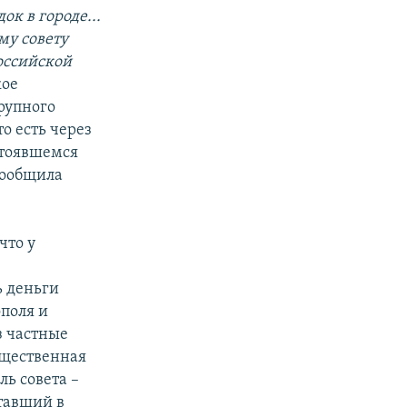
к в городе...
му совету
Российской
кое
рупного
о есть через
стоявшемся
сообщила
что у
ь деньги
поля и
з частные
бщественная
ль совета –
тавший в