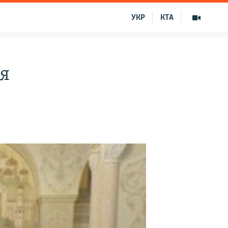
УКР
КТА
я