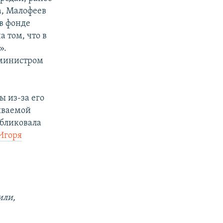
, Малофеев
 в фонде
 том, что в
».
«министром
ы из-за его
ываемой
убликовала
 Игоря
или,