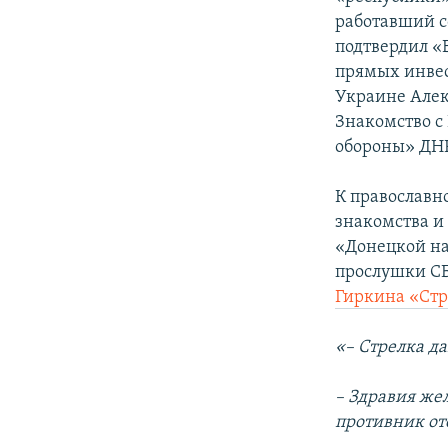
работавший с
подтвердил «В
прямых инвест
Украине Алек
Знакомство с
обороны» ДНР
К православн
знакомства и
«Донецкой на
прослушки СБ
Гиркина «Стр
«– Стрелка да
– Здравия же
противник от