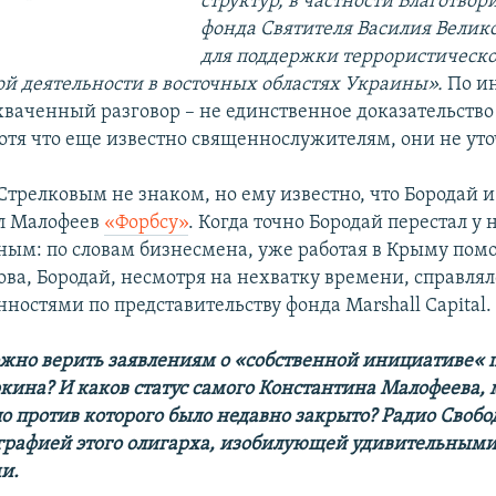
структур, в частности Благотвор
фонда Святителя Василия Велико
для поддержки террористическо
ой деятельности в восточных областях Украины».
По и
хваченный разговор – не единственное доказательство
отя что еще известно священнослужителям, они не ут
трелковым не знаком, но ему известно, что Бородай и
ил Малофеев
«Форбсу»
. Когда точно Бородай перестал у 
сным: по словам бизнесмена, уже работая в Крыму по
ва, Бородай, несмотря на нехватку времени, справлял
ностями по представительству фонда Marshall Capital.
жно верить заявлениям о «собственной инициативе« 
ркина? И каков статус самого Константина Малофеева,
ло против которого было недавно закрыто? Радио Свобо
ографией этого олигарха, изобилующей удивительным
и.