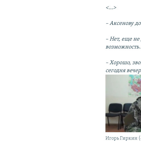
<…>
– Аксенову д
– Нет, еще не
возможность
– Хорошо, зво
сегодня вечер
Игорь Гиркин 