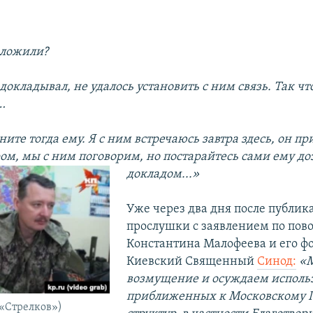
оложили?
 докладывал, не удалось установить с ним связь. Так чт
…
ните тогда ему. Я с ним встречаюсь завтра здесь, он пр
ом, мы с ним поговорим, но постарайтесь сами ему до
докладом...»
Уже через два дня после публик
прослушки с заявлением по пов
Константина Малофеева и его ф
Киевский Священный
Синод:
«
возмущение и осуждаем исполь
приближенных к Московскому 
(«Стрелков»)