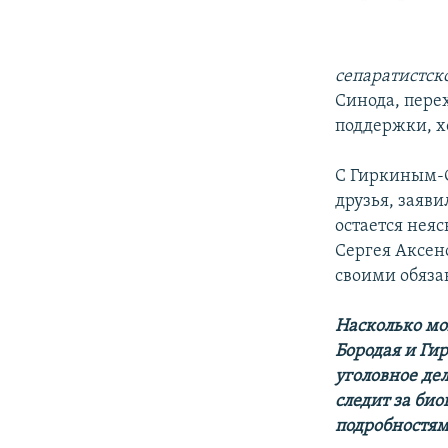
сепаратистск
Синода, пере
поддержки, х
С Гиркиным-С
друзья, заяв
остается нея
Сергея Аксено
своими обязан
Насколько мо
Бородая и Ги
уголовное де
следит за би
подробностям