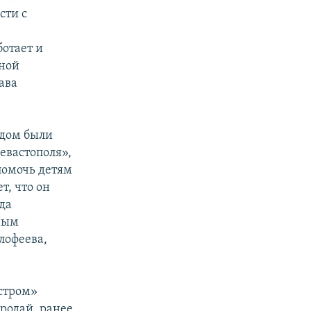
сти с
отает и
нной
ава
ндом были
евастополя»,
помочь детям
т, что он
да
ным
лофеева,
стром»
родай, ранее