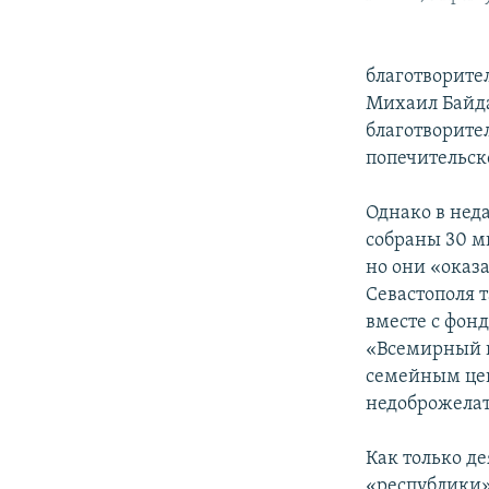
благотворите
Михаил Байда
благотворите
попечительск
Однако в не
собраны 30 м
но они «оказ
Севастополя т
вместе с фон
«Всемирный 
семейным цен
недоброжелат
Как только д
«республики»