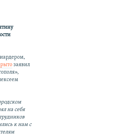
нтину
ости
иардером,
крыто
заявил
ополя»,
лексеем
городском
ял на себя
отрудников
лись к нам с
ителям