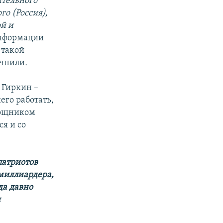
ительного
го (Россия),
й и
нформации
 такой
очнили
.
 Гиркин –
него работать,
мощником
ся и со
патриотов
 миллиардера,
да давно
и