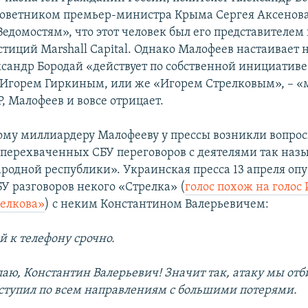
оветником премьер-министра Крыма Сергея Аксенова
едомостям», что этот человек был его представителем
иций Marshall Capital. Однако Малофеев настаивает на
сандр Бородай «действует по собственной инициативе
 Игорем Гиркиным, или же «Игорем Стрелковым», – 
, Малофеев и вовсе отрицает.
ому миллиардеру Малофееву у прессы возникли вопрос
 перехваченных СБУ переговоров с деятелями так наз
родной республики». Украинская пресса 13 апреля оп
У разговоров некого «Стрелка» (
голос похож на голос
елкова»
) с неким Константином Валерьевичем:
й к телефону срочно.
лаю, Константин Валерьевич! Значит так, атаку мы отб
ступил по всем направлениям с большими потерями.