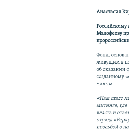
Анастасия К
Российскому 
Малофееву п
пророссийски
Фонд, основ
живущим в по
об оказании 
созданному «
Чалым:
«Нам стало и
митинге, где
власть и отве
отряда «Берк
просьбой о п