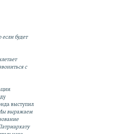
о если будет
илетает
звониться с
ации
оду
онда выступил
Мы выражаем
зование
Патриархату