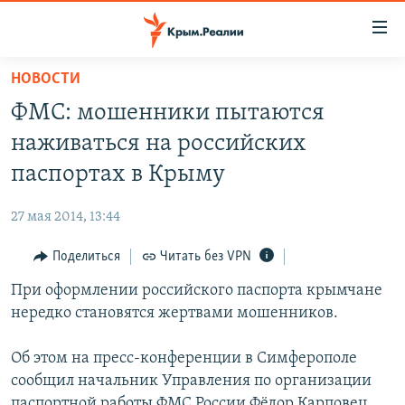
Доступность
ссылки
Вернуться
НОВОСТИ
к
НОВОСТИ
ФМС: мошенники пытаются
основному
СПЕЦПРОЕКТЫ
содержанию
наживаться на российских
ВОДА
Вернутся
ГРУЗ 200
паспортах в Крыму
к
ИСТОРИЯ
КАРТА ВОЕННЫХ ОБЪЕКТОВ КРЫМА
главной
27 мая 2014, 13:44
ЕЩЕ
11 ЛЕТ ОККУПАЦИИ КРЫМА. 11 ИСТОРИЙ СОПРОТИВЛЕНИЯ
навигации
Вернутся
Поделиться
Читать без VPN
РАДІО СВОБОДА
ИНТЕРАКТИВ
к
При оформлении российского паспорта крымчане
КАК ОБОЙТИ БЛОКИРОВКУ
ИНФОГРАФИКА
поиску
нередко становятся жертвами мошенников.
ТЕЛЕПРОЕКТ КРЫМ.РЕАЛИИ
Українською
Об этом на пресс-конференции в Симферополе
СОВЕТЫ ПРАВОЗАЩИТНИКОВ
Qırımtatar
сообщил начальник Управления по организации
ПРОПАВШИЕ БЕЗ ВЕСТИ
паспортной работы ФМС России Фёдор Карповец.