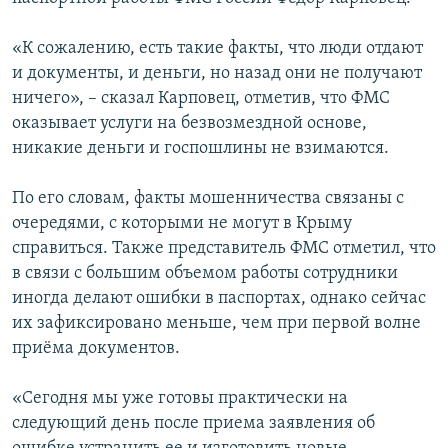
ПРИСОЕДИНЯЙТЕСЬ!
ПОБЕДИТЕЛЕЙ НЕ СУДЯТ?
«К сожалению, есть такие факты, что люди отдают
КРЫМ.НЕПОКОРЕННЫЙ
и документы, и деньги, но назад они не получают
ELIFBE
ничего», – сказал Карповец, отметив, что ФМС
оказывает услуги на безвозмездной основе,
УКРАИНСКАЯ ПРОБЛЕМА КРЫМА
никакие деньги и госпошлины не взимаются.
Все сайты RFE/RL
По его словам, факты мошенничества связаны с
очередями, с которыми не могут в Крыму
справиться. Также представитель ФМС отметил, что
в связи с большим объемом работы сотрудники
иногда делают ошибки в паспортах, однако сейчас
их зафиксировано меньше, чем при первой волне
приёма документов.
«Сегодня мы уже готовы практически на
следующий день после приема заявления об