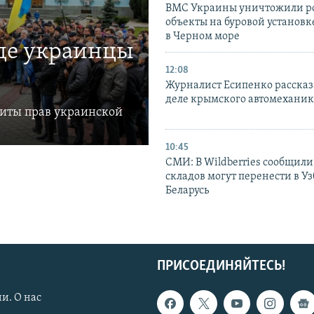
ВМС Украины уничтожили р
объекты на буровой установ
в Черном море
где украинцы
12:08
Журналист Есипенко рассказ
деле крымского автомехани
щиты прав украинской
10:45
СМИ: В Wildberries сообщили,
складов могут перенести в У
Беларусь
ПРИСОЕДИНЯЙТЕСЬ!
и. О нас