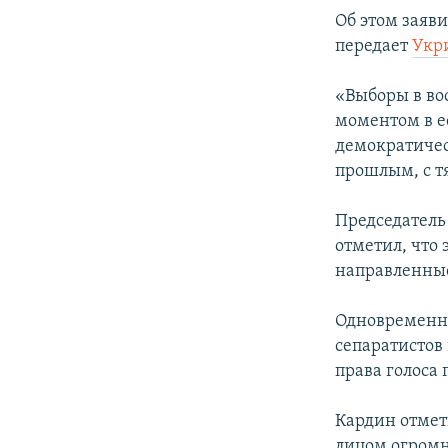
ПОБЕДИТЕЛЕЙ НЕ СУДЯТ?
Об этом заяв
КРЫМ.НЕПОКОРЕННЫЙ
передает
Укр
ELIFBE
«Выборы в во
УКРАИНСКАЯ ПРОБЛЕМА КРЫМА
моментом в е
демократичес
прошлым, с т
Председатель
отметил, что
направленные
Одновременно
сепаратистов
права голоса 
Кардин отмет
лицом огромн