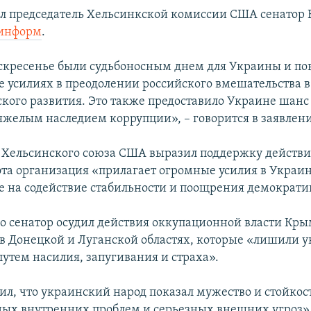
ил председатель Хельсинкской комиссии США сенатор 
информ
.
скресенье были судьбоносным днем для Украины и п
е усилиях в преодолении российского вмешательства в
кого развития. Это также предоставило Украине шанс
яжелым наследием коррупции», – говорится в заявлен
 Хельсинского союза США выразил поддержку действ
 эта организация «прилагает огромные усилия в Украин
 на содействие стабильности и поощрения демократи
 сенатор осудил действия оккупационной власти Кры
 в Донецкой и Луганской областях, которые «лишили 
путем насилия, запугивания и страха».
ил, что украинский народ показал мужество и стойкос
ых внутренних проблем и серьезных внешних угроз»