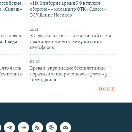
оссийские
«На Кинбурне армия РФ в глухой
ке «Сиваш»
обороне» – командир ОТК «Одесса»
ВСУ Денис Носиков
11:11
ал о новом
В Севастополе из-за отключений света
ка Шведа
планируют менять схему питания
светофоров
09:41
 что часть
Бровди: украинские беспилотники
збекистан и
поразили танкер «теневого флота» у
Геленджика
БОЛЬШЕ