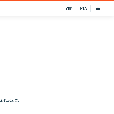
УКР
КТА
виться от