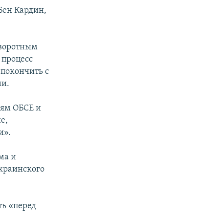
Бен Кардин,
оворотным
 процесс
 покончить с
ии.
иям ОБСЕ и
е,
и».
ма и
украинского
ть «перед
.