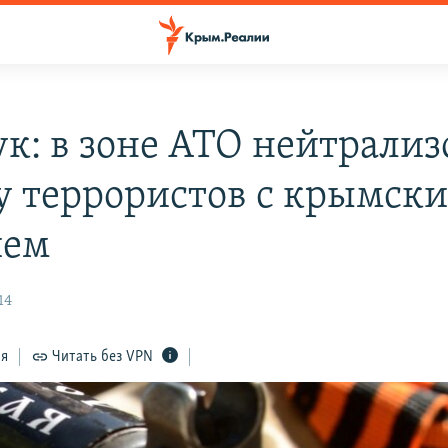
к: в зоне АТО нейтрализ
у террористов с крымск
ием
14
ся
Читать без VPN