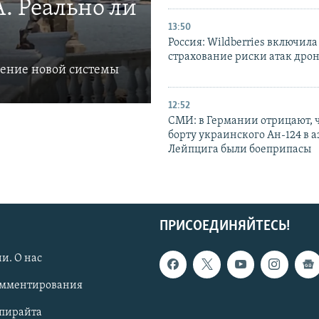
. Реально ли
13:50
Россия: Wildberries включила
страхование риски атак дро
ление новой системы
12:52
СМИ: в Германии отрицают, ч
борту украинского Ан-124 в 
Лейпцига были боеприпасы
ПРИСОЕДИНЯЙТЕСЬ!
и. О нас
омментирования
опирайта