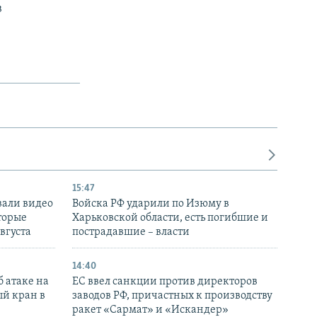
в
15:47
вали видео
Войска РФ ударили по Изюму в
торые
Харьковской области, есть погибшие и
августа
пострадавшие – власти
14:40
 атаке на
ЕС ввел санкции против директоров
й кран в
заводов РФ, причастных к производству
ракет «Сармат» и «Искандер»