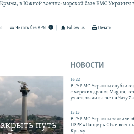
Крыма, в Южной военно-морской базе ВМС Украины 
.
ся
Читать без VPN
Follow us
Печать
НОВОСТИ
16:22
В ГУР МО Украины опублико
с морских дронов Magura, ко
участвовали в атке на Ялту 7 
15:15
В ГУР МО Украины заявили об
закрыть путь
ПЗРК «Панцирь-С1» и военны
Крыму