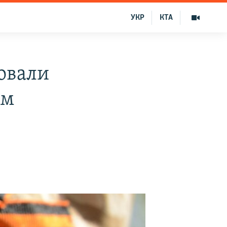
УКР
КТА
овали
им