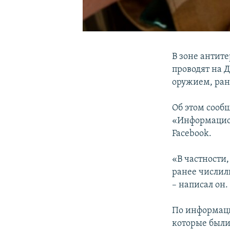
В зоне антит
проводят на 
оружием, ра
Об этом сооб
«Информацион
Facebook.
«В частности
ранее числил
– написал он.
По информаци
которые были