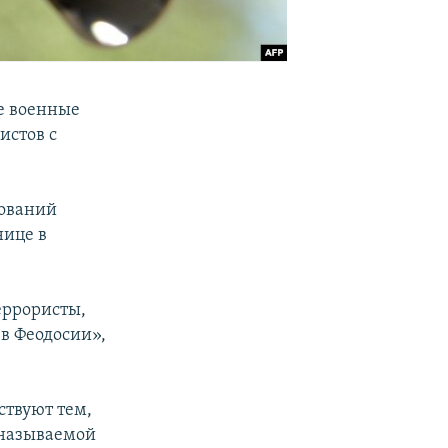
е военные
истов с
дований
нице в
еррористы,
в Феодосии»,
ствуют тем,
 называемой