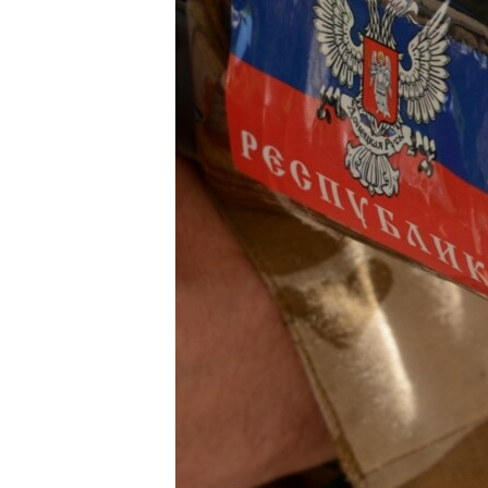
ПОБЕДИТЕЛЕЙ НЕ СУДЯТ?
КРЫМ.НЕПОКОРЕННЫЙ
ELIFBE
УКРАИНСКАЯ ПРОБЛЕМА КРЫМА