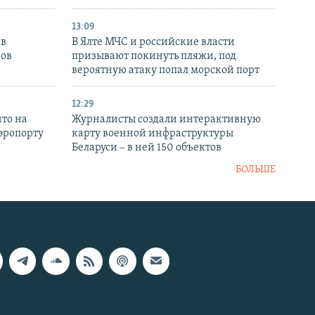
13:09
 в
В Ялте МЧС и российские власти
нов
призывают покинуть пляжи, под
вероятную атаку попал морской порт
12:29
то на
Журналисты создали интерактивную
аэропорту
карту военной инфраструктуры
Беларуси – в ней 150 объектов
БОЛЬШЕ