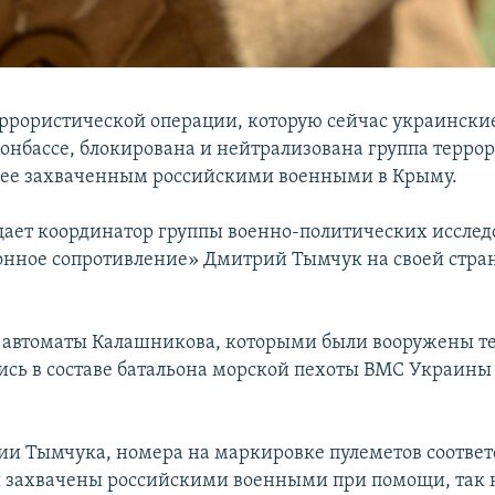
еррористической операции, которую сейчас украински
Донбассе, блокирована и нейтрализована группа террор
нее захваченным российскими военными в Крыму.
щает координатор группы военно-политических иссле
ное сопротивление» Дмитрий Тымчук на своей стра
, автоматы Калашникова, которыми были вооружены т
ись в составе батальона морской пехоты ВМС Украины 
и Тымчука, номера на маркировке пулеметов соответ
 захвачены российскими военными при помощи, так