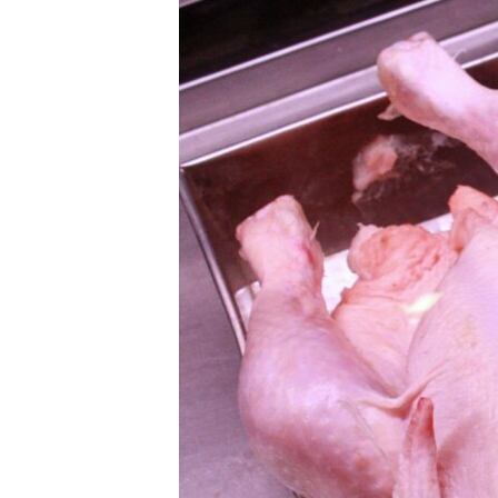
ПОБЕДИТЕЛЕЙ НЕ СУДЯТ?
КРЫМ.НЕПОКОРЕННЫЙ
ELIFBE
УКРАИНСКАЯ ПРОБЛЕМА КРЫМА