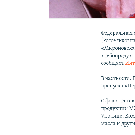
Федеральная 
(Россельхозн
«Мироновская
хлебопродукт
сообщает
Инт
В частности,
пропуска «Пе
С февраля тек
продукции МХ
Украине. Ком
масла и друг