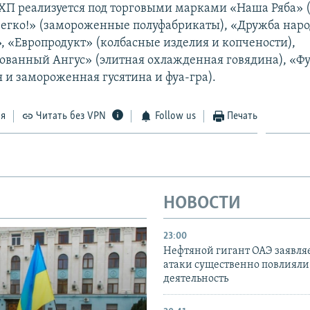
П реализуется под торговыми марками «Наша Ряба» 
Легко!» (замороженные полуфабрикаты), «Дружба наро
 «Европродукт» (колбасные изделия и копчености),
ванный Ангус» (элитная охлажденная говядина), «Фу
 и замороженная гусятина и фуа-гра).
ся
Читать без VPN
Follow us
Печать
НОВОСТИ
23:00
Нефтяной гигант ОАЭ заявляе
атаки существенно повлияли 
деятельность