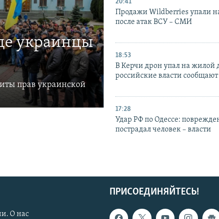
20:41
Продажи Wildberries упали н
после атак ВСУ – СМИ
где украинцы
18:53
В Керчи дрон упал на жилой 
российские власти сообщают
щиты прав украинской
17:28
Удар РФ по Одессе: поврежде
пострадал человек – власти
ПРИСОЕДИНЯЙТЕСЬ!
и. О нас