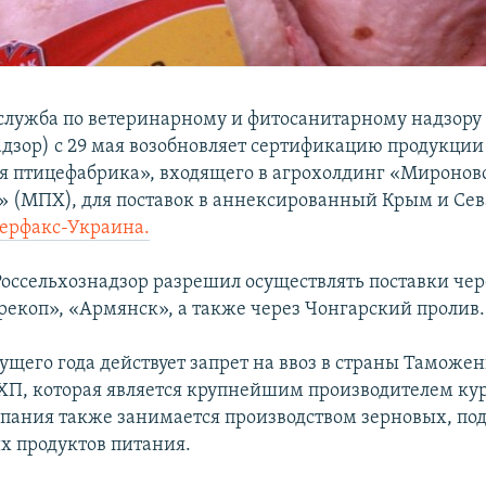
служба по ветеринарному и фитосанитарному надзору
адзор) с 29 мая возобновляет сертификацию продукци
 птицефабрика», входящего в агрохолдинг «Миронов
» (МПХ), для поставок в аннексированный Крым и Сев
ерфакс-Украина.
 Россельхознадзор разрешил осуществлять поставки че
рекоп», «Армянск», а также через Чонгарский пролив.
ущего года действует запрет на ввоз в страны Таможе
П, которая является крупнейшим производителем ку
пания также занимается производством зерновых, по
их продуктов питания.