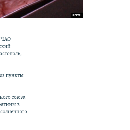
и ЧАО
ский
астополь,
рез пункты
нного союза
рятины в
дсолнечного