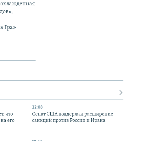
(охлажденная
дов»,
а Гра»
22:08
т, что
Сенат США поддержал расширение
на его
санкций против России и Ирана