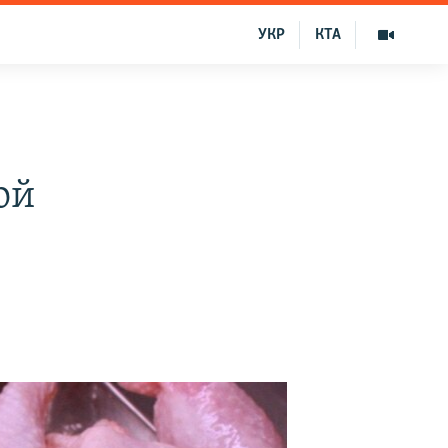
УКР
КТА
ой