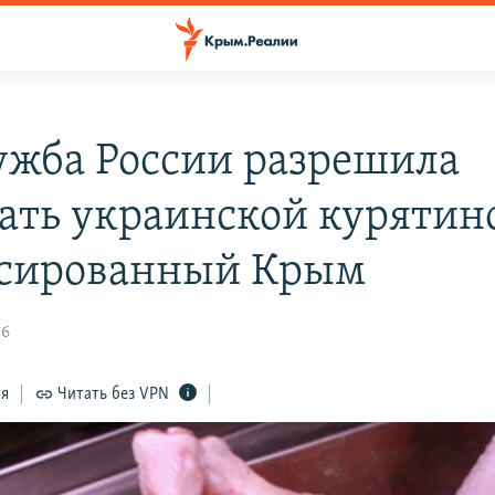
ужба России разрешила
ать украинской курятин
сированный Крым
36
ся
Читать без VPN