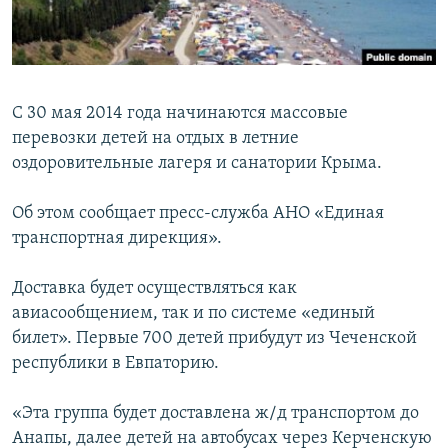
ПРИСОЕДИНЯЙТЕСЬ!
ПОБЕДИТЕЛЕЙ НЕ СУДЯТ?
КРЫМ.НЕПОКОРЕННЫЙ
ELIFBE
С 30 мая 2014 года начинаются массовые
УКРАИНСКАЯ ПРОБЛЕМА КРЫМА
перевозки детей на отдых в летние
Все сайты RFE/RL
оздоровительные лагеря и санатории Крыма.
Об этом сообщает пресс-служба АНО «Единая
транспортная дирекция».
Доставка будет осуществляться как
авиасообщением, так и по системе «единый
билет». Первые 700 детей прибудут из Чеченской
республики в Евпаторию.
«Эта группа будет доставлена ж/д транспортом до
Анапы, далее детей на автобусах через Керченскую