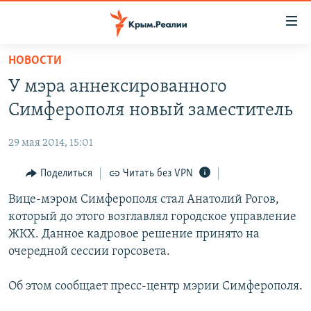
Доступность
ссылки
Вернуться
НОВОСТИ
к
НОВОСТИ
У мэра аннексированного
основному
СПЕЦПРОЕКТЫ
содержанию
Симферополя новый заместитель
ВОДА
Вернутся
ГРУЗ 200
к
29 мая 2014, 15:01
ИСТОРИЯ
КАРТА ВОЕННЫХ ОБЪЕКТОВ КРЫМА
главной
ЕЩЕ
Поделиться
Читать без VPN
11 ЛЕТ ОККУПАЦИИ КРЫМА. 11 ИСТОРИЙ СОПРОТИВЛЕНИЯ
навигации
Вернутся
РАДІО СВОБОДА
Вице-мэром Симферополя стал Анатолий Рогов,
ИНТЕРАКТИВ
к
который до этого возглавлял городское управление
КАК ОБОЙТИ БЛОКИРОВКУ
ИНФОГРАФИКА
поиску
ЖКХ. Данное кадровое решение принято на
ТЕЛЕПРОЕКТ КРЫМ.РЕАЛИИ
очередной сессии горсовета.
Українською
СОВЕТЫ ПРАВОЗАЩИТНИКОВ
Qırımtatar
Об этом сообщает пресс-центр мэрии Симферополя.
ПРОПАВШИЕ БЕЗ ВЕСТИ