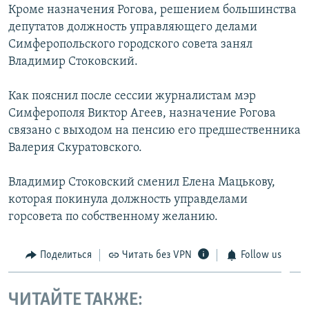
Кроме назначения Рогова, решением большинства
ПРИСОЕДИНЯЙТЕСЬ!
ПОБЕДИТЕЛЕЙ НЕ СУДЯТ?
депутатов должность управляющего делами
КРЫМ.НЕПОКОРЕННЫЙ
Симферопольского городского совета занял
Владимир Стоковский.
ELIFBE
УКРАИНСКАЯ ПРОБЛЕМА КРЫМА
Как пояснил после сессии журналистам мэр
Все сайты RFE/RL
Симферополя Виктор Агеев, назначение Рогова
связано с выходом на пенсию его предшественника
Валерия Скуратовского.
Владимир Стоковский сменил Елена Мацькову,
которая покинула должность управделами
горсовета по собственному желанию.
Поделиться
Читать без VPN
Follow us
ЧИТАЙТЕ ТАКЖЕ: