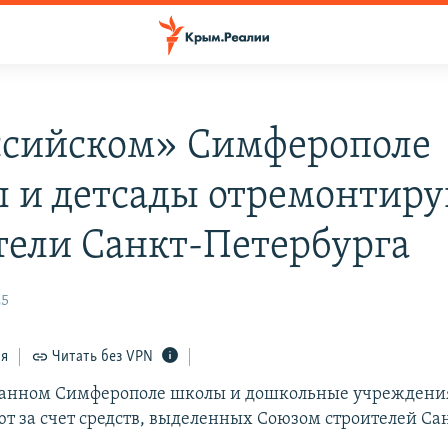
ссийском» Симферополе
 и детсады отремонтир
тели Санкт-Петербурга
25
ся
Читать без VPN
ванном Симферополе школы и дошкольные учреждени
т за счет средств, выделенных Союзом строителей Са