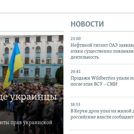
НОВОСТИ
23:00
Нефтяной гигант ОАЭ заявляе
атаки существенно повлияли 
деятельность
20:41
Продажи Wildberries упали н
после атак ВСУ – СМИ
где украинцы
18:53
В Керчи дрон упал на жилой 
российские власти сообщают
щиты прав украинской