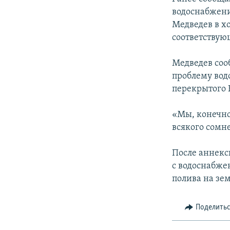
водоснабжен
Медведев в х
соответствую
Медведев сооб
проблему вод
перекрытого 
«Мы, конечно
всякого сомне
После аннекс
с водоснабже
полива на зе
Поделить