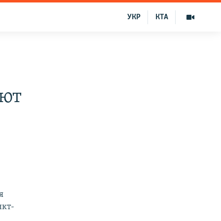
УКР
КТА
уют
я
нкт-