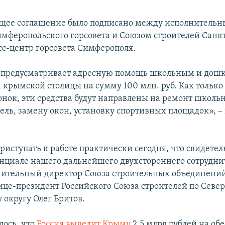
щее соглашение было подписано между исполнитель
мферопольского горсовета и Союзом строителей Санкт
сс-центр горсовета Симферополя.
 предусматривает адресную помощь школьным и дош
крымской столицы на сумму 100 млн. руб. Как только
онок, эти средства будут направлены на ремонт школь
ель, замену окон, установку спортивных площадок», – 
иступать к работе практически сегодня, что свидетель
нциале нашего дальнейшего двухстороннего сотруднич
нительный директор Союза строительных объединени
ице-президент Российского Союза строителей по Севе
 округу Олег Бритов.
лось, что
Россия выделит Крыму
2,5 млрд рублей на об