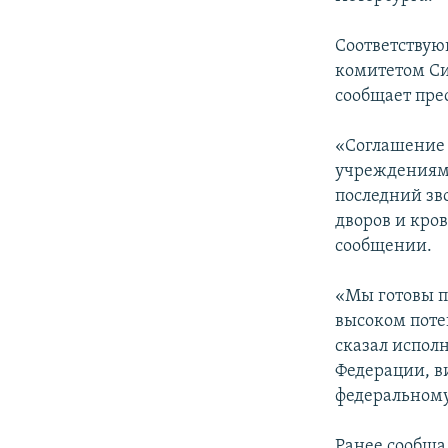
ПОБЕДИТЕЛЕЙ НЕ СУДЯТ?
КРЫМ.НЕПОКОРЕННЫЙ
Соответствую
комитетом Си
ELIFBE
сообщает пре
УКРАИНСКАЯ ПРОБЛЕМА КРЫМА
«Соглашение
учреждениям 
последний зв
дворов и кров
сообщении.
«Мы готовы пр
высоком поте
сказал испол
Федерации, в
федеральному
Ранее сообща