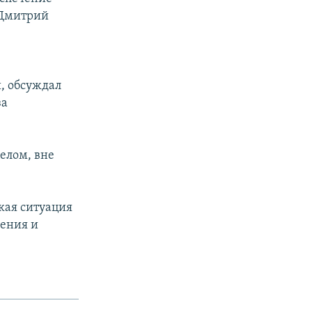
 Дмитрий
и, обсуждал
за
елом, вне
кая ситуация
шения и