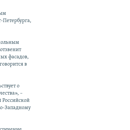
ным
-Петербурга,
кольным
 отзвенит
ных фасадов,
говорится в
ствует о
ества», –
й Российской
ро-Западному
еспечение