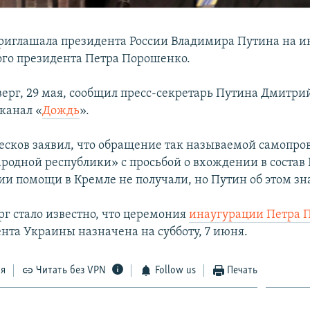
риглашала президента России Владимира Путина на 
го президента Петра Порошенко.
верг, 29 мая, сообщил пресс-секретарь Путина Дмитри
еканал «
Дождь
».
Песков заявил, что обращение так называемой самопр
родной республики» с просьбой о вхождении в состав 
ии помощи в Кремле не получали, но Путин об этом зна
рг стало известно, что церемония
инаугурации Петра 
ента Украины назначена на субботу, 7 июня.
ся
Читать без VPN
Follow us
Печать