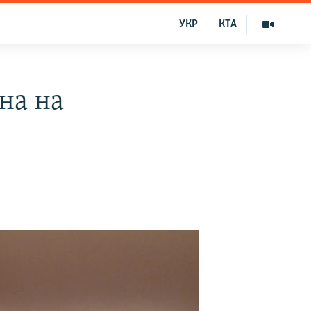
УКР
КТА
на на