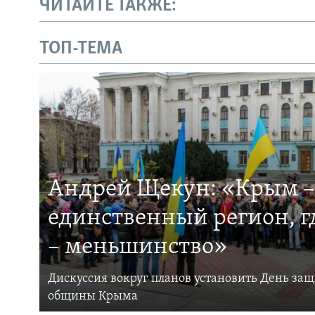
ЧИТАЙТЕ ТАКЖЕ:
ТОП-ТЕМА
Андрей Щекун: «Крым –
единственный регион, 
– меньшинство»
Дискуссия вокруг планов установить День за
общины Крыма