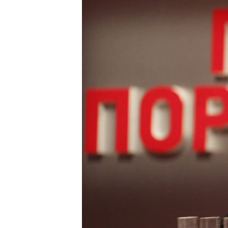
ПОБЕДИТЕЛЕЙ НЕ СУДЯТ?
КРЫМ.НЕПОКОРЕННЫЙ
ELIFBE
УКРАИНСКАЯ ПРОБЛЕМА КРЫМА