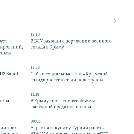
15:10
бует
В ВСУ заявили о поражении военного
нирований,
склада в Крыму
еньги
13:33
НПЗ Saudi
Сайт и социальные сети «Крымской
солидарности» стали недоступны
11:18
е за
В Крыму снова снизят объемы
свободной продажи топлива
09:05
нии трех
Украина закупит у Турции ракеты