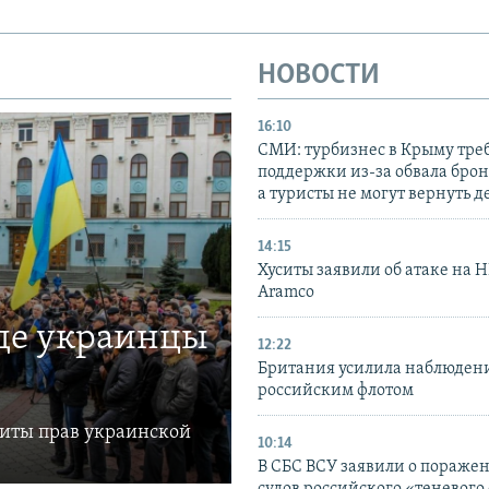
НОВОСТИ
16:10
СМИ: турбизнес в Крыму тре
поддержки из-за обвала бро
а туристы не могут вернуть д
14:15
Хуситы заявили об атаке на 
Aramco
где украинцы
12:22
Британия усилила наблюдени
российским флотом
щиты прав украинской
10:14
В СБС ВСУ заявили о пораже