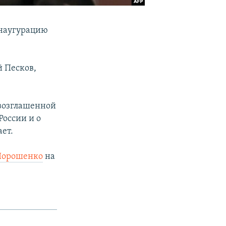
инаугурацию
й Песков,
овозглашенной
России и о
ет.
Порошенко
на