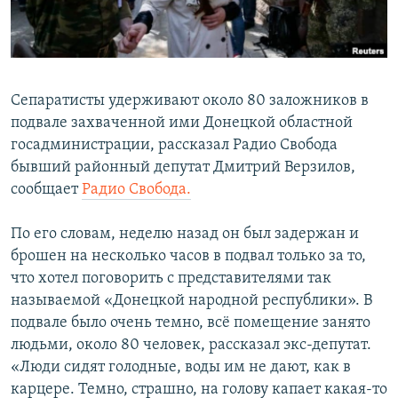
ПРИСОЕДИНЯЙТЕСЬ!
ПОБЕДИТЕЛЕЙ НЕ СУДЯТ?
КРЫМ.НЕПОКОРЕННЫЙ
ELIFBE
Сепаратисты удерживают около 80 заложников в
УКРАИНСКАЯ ПРОБЛЕМА КРЫМА
подвале захваченной ими Донецкой областной
Все сайты RFE/RL
госадминистрации, рассказал Радио Свобода
бывший районный депутат Дмитрий Верзилов,
сообщает
Радио Свобода.
По его словам, неделю назад он был задержан и
брошен на несколько часов в подвал только за то,
что хотел поговорить с представителями так
называемой «Донецкой народной республики». В
подвале было очень темно, всё помещение занято
людьми, около 80 человек, рассказал экс-депутат.
«Люди сидят голодные, воды им не дают, как в
карцере. Темно, страшно, на голову капает какая-то