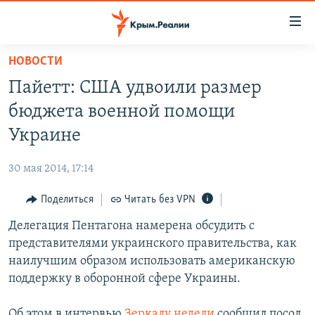
Доступность
ссылки
Вернуться
НОВОСТИ
к
НОВОСТИ
Пайетт: США удвоили размер
основному
СПЕЦПРОЕКТЫ
содержанию
бюджета военной помощи
ВОДА
Вернутся
ГРУЗ 200
Украине
к
ИСТОРИЯ
КАРТА ВОЕННЫХ ОБЪЕКТОВ КРЫМА
главной
30 мая 2014, 17:14
ЕЩЕ
11 ЛЕТ ОККУПАЦИИ КРЫМА. 11 ИСТОРИЙ СОПРОТИВЛЕНИЯ
навигации
Вернутся
Поделиться
Читать без VPN
РАДІО СВОБОДА
ИНТЕРАКТИВ
к
Делегация Пентагона намерена обсудить с
КАК ОБОЙТИ БЛОКИРОВКУ
ИНФОГРАФИКА
поиску
представителями украинского правительства, как
ТЕЛЕПРОЕКТ КРЫМ.РЕАЛИИ
наилучшим образом использовать американскую
Українською
поддержку в оборонной сфере Украины.
СОВЕТЫ ПРАВОЗАЩИТНИКОВ
Qırımtatar
ПРОПАВШИЕ БЕЗ ВЕСТИ
Об этом в интервью
Зеркалу недели
сообщил посол