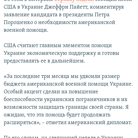
ПРИСОЕДИНЯЙТЕСЬ!
ПОБЕДИТЕЛЕЙ НЕ СУДЯТ?
США в Украине Джеффри Пайетт, комментируя
заявление кандидата в президенты Петра
КРЫМ.НЕПОКОРЕННЫЙ
Порошенко о необходимости американской
ELIFBE
военной помощи.
УКРАИНСКАЯ ПРОБЛЕМА КРЫМА
​США считают главным элементом помощи
Все сайты RFE/RL
Украине экономическую поддержку и готовы
предоставлять ее в дальнейшем.
«За последние три месяца мы удвоили размер
бюджета американской военной помощи Украине.
Особый акцент сделан на повышение
боеспособности украинских пограничников и их
возможности защищать границы своей страны. Я
ожидаю, что эта помощь будет продолжать
расширяться», – отметил американский дипломат.