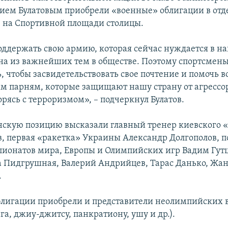
ием Булатовым приобрели «военные» облигации в от
на Спортивной площади столицы.
ддержать свою армию, которая сейчас нуждается в н
дна из важнейших тем в обществе. Поэтому спортсмен
, чтобы засвидетельствовать свое почтение и помочь 
 парням, которые защищают нашу страну от агрессо
рясь с терроризмом», – подчеркнул Булатов.
скую позицию высказали главный тренер киевского
в, первая «ракетка» Украины Александр Долгополов, п
ионатов мира, Европы и Олимпийских игр Вадим Гут
 Пидгрушная, Валерий Андрийцев, Тарас Данько, Жа
.
лигации приобрели и представители неолимпийских в
а, джиу-джитсу, панкратиону, ушу и др.).