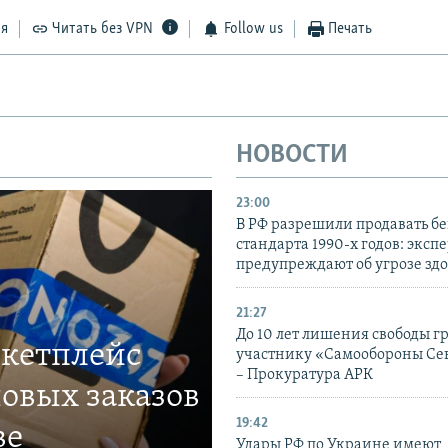
ся
Читать без VPN
Follow us
Печать
НОВОСТИ
23:00
В РФ разрешили продавать б
стандарта 1990-х годов: эксп
предупреждают об угрозе зд
21:27
До 10 лет лишения свободы г
ркетплейс
участнику «Самообороны Се
– Прокуратура АРК
овых заказов
19:42
ве
Удары РФ по Украине имеют