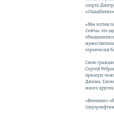
ПОБЕДИТЕЛЕЙ НЕ СУДЯТ?
спорта Дмитр
КРЫМ.НЕПОКОРЕННЫЙ
«Ощадбанка» 
ELIFBE
«Мы хотим по
УКРАИНСКАЯ ПРОБЛЕМА КРЫМА
Сейчас это о
объединились
мужественным
героически бо
Свою граждан
Сергей Ребро
призеры чемп
Джима, Елена
много других
«Военные» об
(пауэрлифтинг