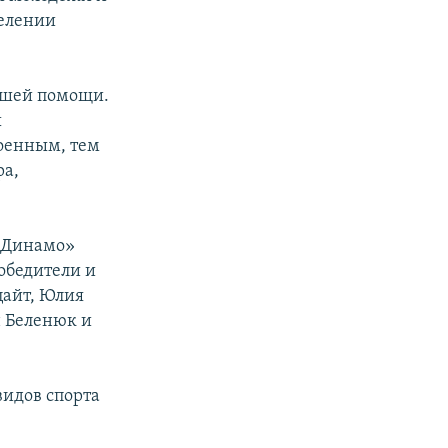
делении
ашей помощи.
ы
военным, тем
ра,
 «Динамо»
обедители и
цайт, Юлия
н Беленюк и
идов спорта