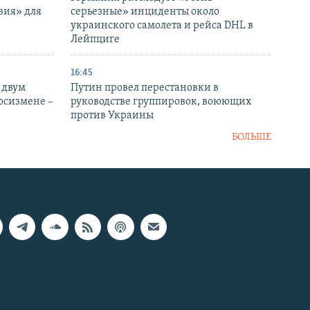
вия» для
серьезные» инциденты около
украинского самолета и рейса DHL в
Лейпциге
16:45
 двум
Путин провел перестановки в
госизмене –
руководстве группировок, воюющих
против Украины
БОЛЬШЕ