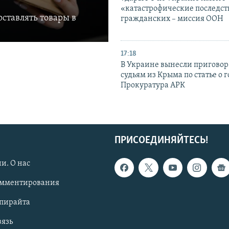
«катастрофические последст
ставлять товары в
гражданских – миссия ООН
17:18
В Украине вынесли приговор
судьям из Крыма по статье о 
Прокуратура АРК
ПРИСОЕДИНЯЙТЕСЬ!
и. О нас
омментирования
опирайта
вязь