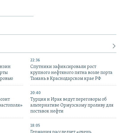
22:36
ензин
Спутники зафиксировали рост
ерты
крупного нефтяного пятна возле порта
оровью
Тамань в Краснодарском крае РФ
20:40
розит
Турция и Ирак ведут переговоры об
вастополя»
альтернативе Ормузскому проливу для
поставок нефти
18:05
Германия расследует «очень