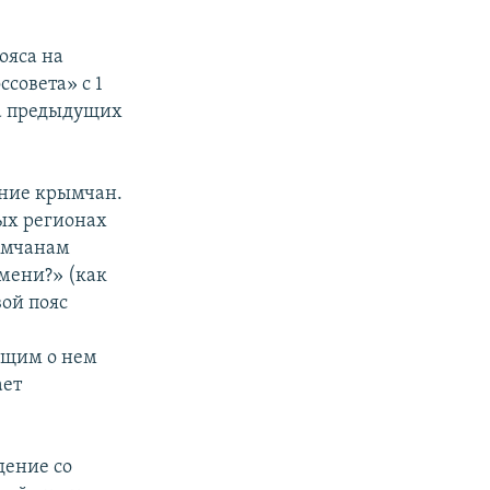
ояса на
совета» с 1
та предыдущих
ение крымчан.
ных регионах
рымчанам
емени?» (как
вой пояс
общим о нем
ает
дение со