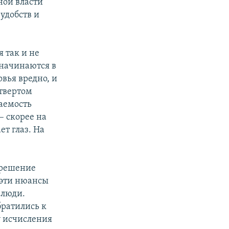
ной власти
удобств и
я так и не
 начинаются в
овья вредно, и
етвертом
ваемость
– скорее на
ет глаз. На
т решение
 эти нюансы
 люди.
братились к
у исчисления