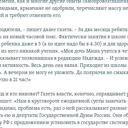
емени, как и многие другие опыты самопровозглашен
юдьми, крымчане не одобрили, перечисляют массу не
й и требуют отменить его.
одители, – пишет далее газета. – За два месяца ребятн
ь на новый часовой пояс. Фактически занятия в школе
ь ребенка даже в 5 (а по идее надо бы в 4.30) и для здор
я из него никакой ученик. «Моя дочь Маша учится в ч
ссказывает позвонившая в редакцию Надежда. – И успе
 активность. Весь день она вялая. Приходит из школы 
. А вечером не могу ее уложить. До полуночи не смыка
тло в 21 час!»
д и кто виноват? Газета власти, конечно, оправдывае
пишет: «Нам в круговороте ежедневной суеты замечать
видимо, проблема есть, раз о ней рассказывают разные
ь ею и депутаты Государственной Думы России. Они о
у РФ с предложением установить в государстве систем