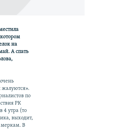
местила
 котором
елок на
май. А спать
олова,
 очень
ы жалуются».
урналистов по
ствия РК
 4 утра (то
фика, выходит,
 меркам. В