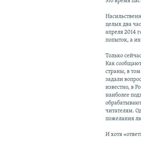
это время пас
Насильственн
целых два ча
апреля 2014 
попыток, а и
Только сейча
Как сообщаю
страны, в том
задали вопро
известно, в Р
наиболее под
обрабатывают
читателям. Од
пожелания лю
И хотя «отве