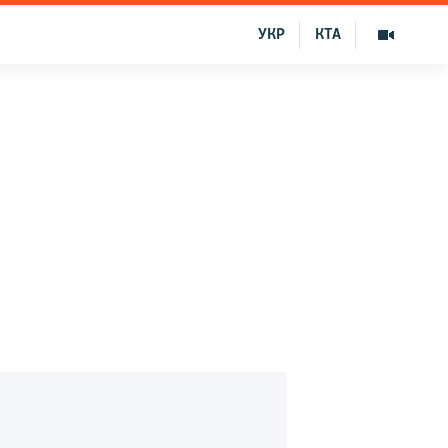
УКР
КТА