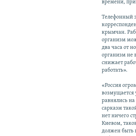
времени, при
Телефонный э
корреспонде
крымчан. Ра
организм мож
два часа от 
организм не 
снижает рабо
работать».
«Россия огром
возмущается
равнялись на
сарказм такой
нет ничего ст
Киевом, тако
должен быть 