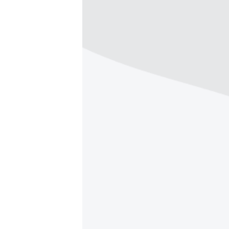
ПОБЕДИТЕЛЕЙ НЕ СУДЯТ?
КРЫМ.НЕПОКОРЕННЫЙ
ELIFBE
УКРАИНСКАЯ ПРОБЛЕМА КРЫМА