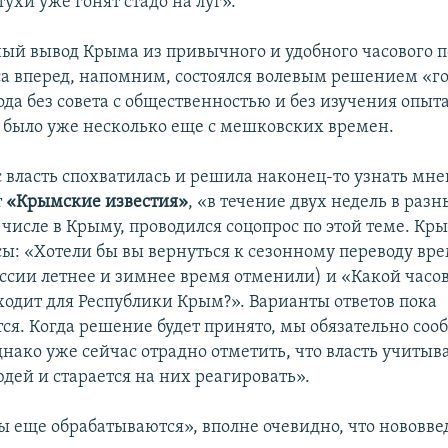
тухи уже гонят стадо на луг».
ый вывод Крыма из привычного и удобного часового п
са вперед, напомним, состоялся волевым решением «гос
года без совета с общественностью и без изучения опы
х было уже несколько еще с мешковских времен.
с власть спохватилась и решила наконец-то узнать мн
т
«Крымские известия»
, «в течение двух недель в раз
 числе в Крыму, проводился соцопрос по этой теме. К
сы: «Хотели бы вы вернуться к сезонному переводу вр
оссии летнее и зимнее время отменили) и «Какой часо
ходит для Республики Крым?». Варианты ответов пока
ся. Когда решение будет принято, мы обязательно со
нако уже сейчас отрадно отметить, что власть учитыв
дей и старается на них реагировать».
ты еще обрабатываются», вполне очевидно, что нововве