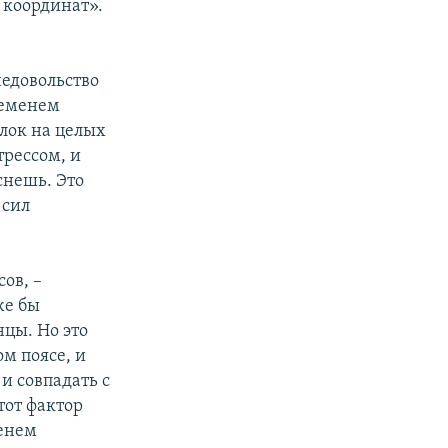
 координат».
едовольство
временем
лок на целых
трессом, и
снешь. Это
 сил
ов, –
же бы
нцы. Но это
ом поясе, и
 и совпадать с
тот фактор
менем