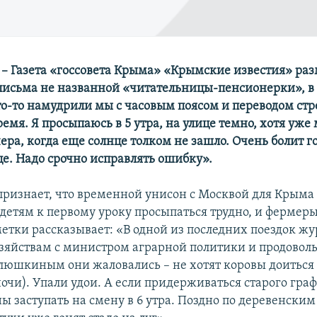
– Газета «госсовета Крыма» «Крымские известия» раз
исьма не названной «читательницы-пенсионерки», в
то-то намудрили мы с часовым поясом и переводом стр
емя. Я просыпаюсь в 5 утра, на улице темно, хотя уже 
чера, когда еще солнце толком не зашло. Очень болит г
це. Надо срочно исправлять ошибку».
 признает, что временной унисон с Москвой для Крыма
 детям к первому уроку просыпаться трудно, и фермер
метки рассказывает: «В одной из последних поездок ж
яйствам с министром аграрной политики и продоволь
юшкиным они жаловались – не хотят коровы доиться в
 ночи). Упали удои. А если придерживаться старого гра
ы заступать на смену в 6 утра. Поздно по деревенским