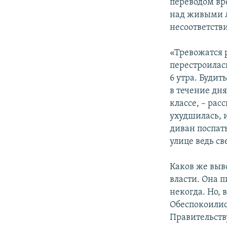
переводом вр
над живыми л
несоответстви
«Тревожатся р
перестроилас
6 утра. Будит
в течение дн
классе, – ра
ухудшилась, и
диван поспать
улице ведь све
Каков же выво
власти. Она 
некогда. Но, 
Обеспокоилис
Правительств