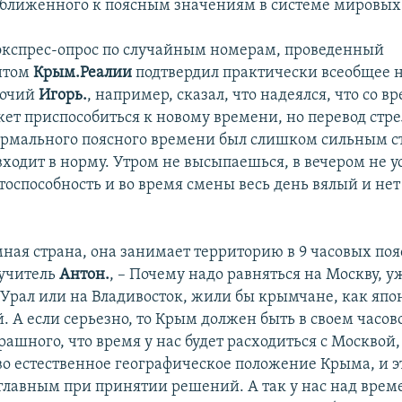
ближенного к поясным значениям в системе мировых
кспрес-опрос по случайным номерам, проведенный
нтом
Крым.Реалии
подтвердил практически всеобщее н
бочий
Игорь.
, например, сказал, что надеялся, что со 
ет приспособиться к новому времени, но перевод стре
нормального поясного времени был слишком сильным с
входит в норму. Утром не высыпаешься, в вечером не у
тоспособность и во время смены весь день вялый и нет
ная страна, она занимает территорию в 9 часовых пояс
 учитель
Антон.
, – Почему надо равняться на Москву, у
 Урал или на Владивосток, жили бы крымчане, как япо
. А если серьезно, то Крым должен быть в своем часов
рашного, что время у нас будет расходиться с Москвой,
во естественное географическое положение Крыма, и э
главным при принятии решений. А так у нас над вре