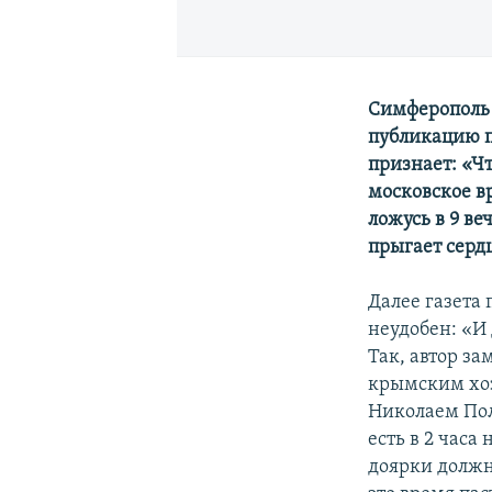
Симферополь 
публикацию п
признает: «Ч
московское вр
ложусь в 9 ве
прыгает серд
Далее газета
неудобен: «И
Так, автор за
крымским хоз
Николаем Пол
есть в 2 часа
доярки должн