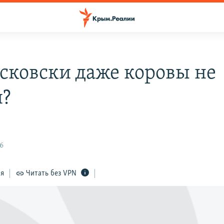
сковски даже коровы не
я?
46
ся
Читать без VPN