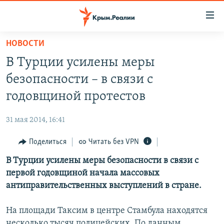
Доступность
ссылки
Вернуться
НОВОСТИ
к
НОВОСТИ
В Турции усилены меры
основному
СПЕЦПРОЕКТЫ
содержанию
безопасности – в связи с
ВОДА
Вернутся
ГРУЗ 200
годовщиной протестов
к
ИСТОРИЯ
КАРТА ВОЕННЫХ ОБЪЕКТОВ КРЫМА
главной
31 мая 2014, 16:41
ЕЩЕ
11 ЛЕТ ОККУПАЦИИ КРЫМА. 11 ИСТОРИЙ СОПРОТИВЛЕНИЯ
навигации
Вернутся
Поделиться
Читать без VPN
РАДІО СВОБОДА
ИНТЕРАКТИВ
к
В Турции усилены меры безопасности в связи с
КАК ОБОЙТИ БЛОКИРОВКУ
ИНФОГРАФИКА
поиску
первой годовщиной начала массовых
ТЕЛЕПРОЕКТ КРЫМ.РЕАЛИИ
антиправительственных выступлений в стране.
Українською
СОВЕТЫ ПРАВОЗАЩИТНИКОВ
Qırımtatar
На площади Таксим в центре Стамбула находятся
ПРОПАВШИЕ БЕЗ ВЕСТИ
несколько тысяч полицейских. По данным