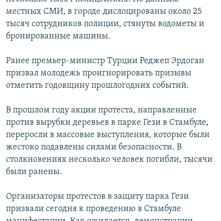
ПРИСОЕДИНЯЙТЕСЬ!
ПОБЕДИТЕЛЕЙ НЕ СУДЯТ?
местных СМИ, в городе дислоцированы около 25
тысяч сотрудников полиции, стянуты водометы и
КРЫМ.НЕПОКОРЕННЫЙ
бронированные машины.
ELIFBE
Ранее премьер-министр Турции Реджеп Эрдоган
УКРАИНСКАЯ ПРОБЛЕМА КРЫМА
призвал молодежь проигнорировать призывы
Все сайты RFE/RL
отметить годовщину прошлогодних событий.
В прошлом году акции протеста, направленные
против вырубки деревьев в парке Гези в Стамбуле,
переросли в массовые выступления, которые были
жестоко подавлены силами безопасности. В
столкновениях несколько человек погибли, тысячи
были ранены.
Организаторы протестов в защиту парка Гези
призвали сегодня к проведению в Стамбуле