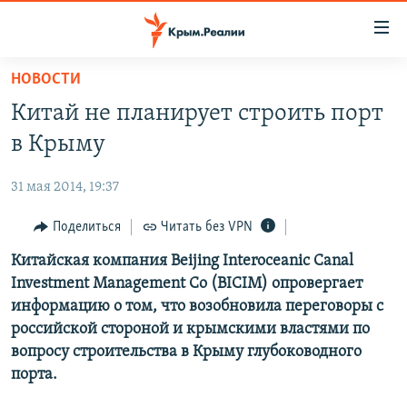
Доступность
ссылки
Вернуться
НОВОСТИ
к
НОВОСТИ
Китай не планирует строить порт
основному
СПЕЦПРОЕКТЫ
содержанию
в Крыму
ВОДА
Вернутся
ГРУЗ 200
к
31 мая 2014, 19:37
ИСТОРИЯ
КАРТА ВОЕННЫХ ОБЪЕКТОВ КРЫМА
главной
ЕЩЕ
Поделиться
Читать без VPN
11 ЛЕТ ОККУПАЦИИ КРЫМА. 11 ИСТОРИЙ СОПРОТИВЛЕНИЯ
навигации
Вернутся
РАДІО СВОБОДА
Китайская компания Beijing Interoceanic Canal
ИНТЕРАКТИВ
к
Investment Management Co (BICIM) опровергает
КАК ОБОЙТИ БЛОКИРОВКУ
ИНФОГРАФИКА
поиску
информацию о том, что возобновила переговоры с
ТЕЛЕПРОЕКТ КРЫМ.РЕАЛИИ
российской стороной и крымскими властями по
Українською
вопросу строительства в Крыму глубоководного
СОВЕТЫ ПРАВОЗАЩИТНИКОВ
Qırımtatar
порта.
ПРОПАВШИЕ БЕЗ ВЕСТИ