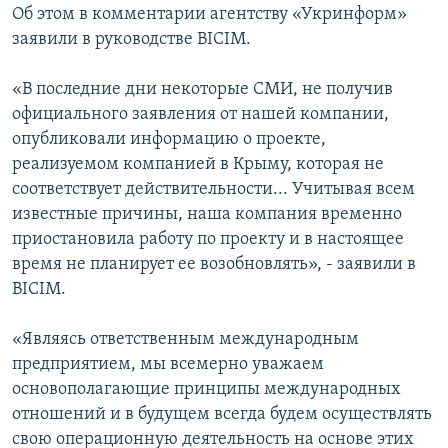
Об этом в комментарии агентству «Укринформ»
ПРИСОЕДИНЯЙТЕСЬ!
ПОБЕДИТЕЛЕЙ НЕ СУДЯТ?
заявили в руководстве BICIM.
КРЫМ.НЕПОКОРЕННЫЙ
«В последние дни некоторые СМИ, не получив
ELIFBE
официального заявления от нашей компании,
УКРАИНСКАЯ ПРОБЛЕМА КРЫМА
опубликовали информацию о проекте,
Все сайты RFE/RL
реализуемом компанией в Крыму, которая не
соответствует действительности... Учитывая всем
известные причины, наша компания временно
приостановила работу по проекту и в настоящее
время не планирует ее возобновлять», - заявили в
BICIM.
«Являясь ответственным международным
предприятием, мы всемерно уважаем
основополагающие принципы международных
отношений и в будущем всегда будем осуществлять
свою операционную деятельность на основе этих