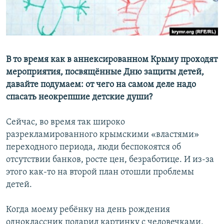
ПРИСОЕДИНЯЙТЕСЬ!
ПОБЕДИТЕЛЕЙ НЕ СУДЯТ?
КРЫМ.НЕПОКОРЕННЫЙ
ELIFBE
В то время как в аннексированном Крыму проходят
УКРАИНСКАЯ ПРОБЛЕМА КРЫМА
мероприятия, посвящённые Дню защиты детей,
Все сайты RFE/RL
давайте подумаем: от чего на самом деле надо
спасать неокрепшие детские души?
Сейчас, во время так широко
разрекламированного крымскими «властями»
переходного периода, люди беспокоятся об
отсутствии банков, росте цен, безработице. И из-за
этого как-то на второй план отошли проблемы
детей.
Когда моему ребёнку на день рождения
одноклассник подарил картинку с человечками,