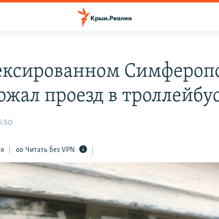
ексированном Симфероп
ожал проезд в троллейбу
5:50
ся
Читать без VPN