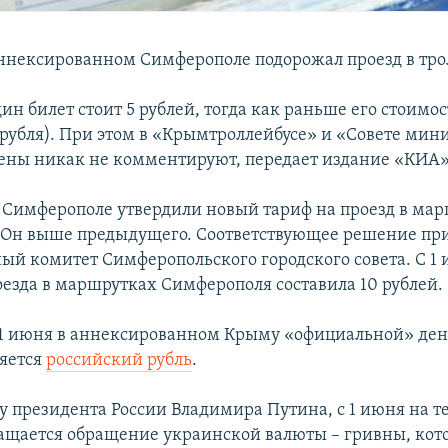
аннексированном Симферополе подорожал проезд в тро
дин билет стоит 5 рублей, тогда как раньше его стоимос
75 рубля). При этом в «Крымтроллейбусе» и «Совете мин
ны никак не комментируют, передает издание «КИА»
в Симферополе утвердили новый тариф на проезд в ма
. Он выше предыдущего. Соответствующее решение пр
ый комитет Симферопольского городского совета. С 1
оезда в маршрутках Симферополя составила 10 рублей.
 1 июня в аннексированном Крыму «официальной» де
яется
российский рубль
.
зу президента России Владимира Путина, с 1 июня на 
щается обращение украинской валюты – гривны, кото