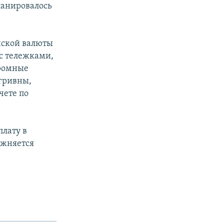
ланировалось
нской валюты
с тележками,
громные
 гривны,
счете по
плату в
ожняется