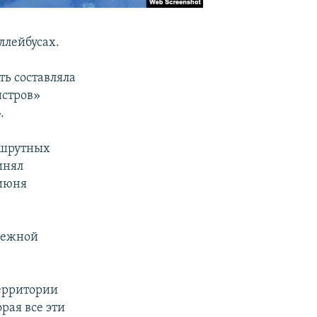
ллейбусах.
ть составляла
истров»
.
ршрутных
инял
 июня
нежной
территории
рая все эти