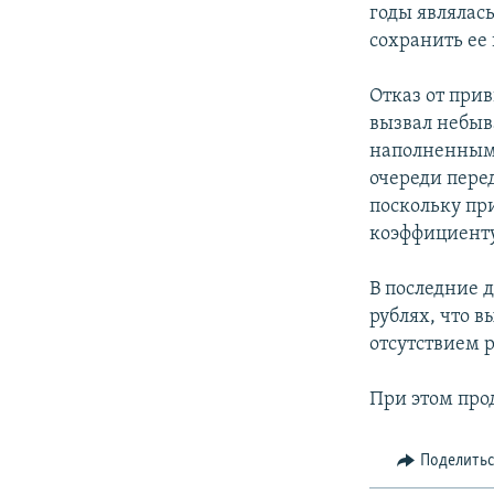
годы являлас
сохранить ее 
Отказ от при
вызвал небыв
наполненными
очереди пере
поскольку при
коэффициенту 
В последние 
рублях, что 
отсутствием 
При этом про
Поделить