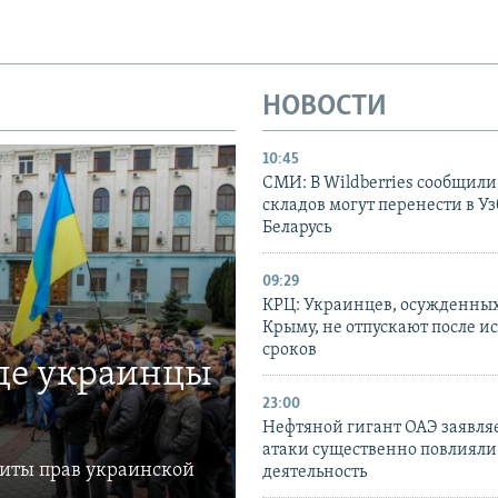
НОВОСТИ
10:45
СМИ: В Wildberries сообщили,
складов могут перенести в У
Беларусь
09:29
КРЦ: Украинцев, осужденных
Крыму, не отпускают после и
сроков
где украинцы
23:00
Нефтяной гигант ОАЭ заявляе
атаки существенно повлияли 
щиты прав украинской
деятельность