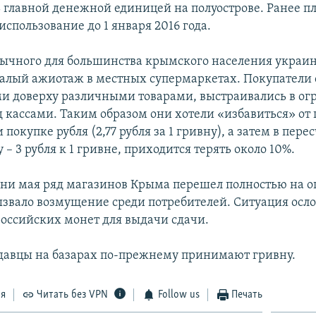
ь главной денежной единицей на полуострове. Ранее п
использование до 1 января 2016 года.
вычного для большинства крымского населения украи
алый ажиотаж в местных супермаркетах. Покупатели 
 доверху различными товарами, выстраивались в о
д кассами. Таким образом они хотели «избавиться» от
 покупке рубля (2,77 рубля за 1 гривну), а затем в пере
– 3 рубля к 1 гривне, приходится терять около 10%.
дни мая ряд магазинов Крыма перешел полностью на о
вызвало возмущение среди потребителей. Ситуация осл
российских монет для выдачи сдачи.
давцы на базарах по-прежнему принимают гривну.
ся
Читать без VPN
Follow us
Печать