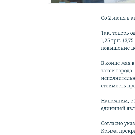
Со 2 июня в 
Так, теперь о
1,25 грн. (3,
повышение це
В конце мая 
такси города
исполнительн
стоимость пр
Напомним, с
единицей явл
Согласно ука
Крыма прекра