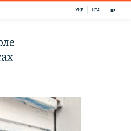
УКР
КТА
оле
сах