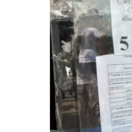
ПОБЕДИТЕЛЕЙ НЕ СУДЯТ?
КРЫМ.НЕПОКОРЕННЫЙ
ELIFBE
УКРАИНСКАЯ ПРОБЛЕМА КРЫМА