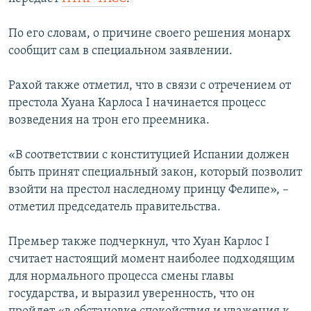
ПРИСОЕДИНЯЙТЕСЬ!
ПОБЕДИТЕЛЕЙ НЕ СУДЯТ?
По его словам, о причине своего решения монарх
КРЫМ.НЕПОКОРЕННЫЙ
сообщит сам в специальном заявлении.
ELIFBE
Рахой также отметил, что в связи с отречением от
УКРАИНСКАЯ ПРОБЛЕМА КРЫМА
престола Хуана Карлоса I начинается процесс
Все сайты RFE/RL
возведения на трон его преемника.
«В соответствии с конституцией Испании должен
быть принят специальный закон, который позволит
взойти на престол наследному принцу Фелипе», –
отметил председатель правительства.
Премьер также подчеркнул, что Хуан Карлос I
считает настоящий момент наиболее подходящим
для нормального процесса смены главы
государства, и выразил уверенность, что он