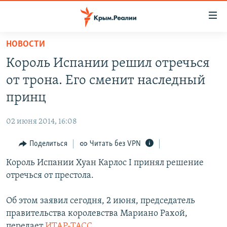
Доступность
ссылки
Вернуться
НОВОСТИ
к
НОВОСТИ
Король Испании решил отречься
основному
СПЕЦПРОЕКТЫ
содержанию
от трона. Его сменит наследный
ВОДА
Вернутся
ГРУЗ 200
принц
к
ИСТОРИЯ
КАРТА ВОЕННЫХ ОБЪЕКТОВ КРЫМА
главной
02 июня 2014, 16:08
ЕЩЕ
11 ЛЕТ ОККУПАЦИИ КРЫМА. 11 ИСТОРИЙ СОПРОТИВЛЕНИЯ
навигации
Вернутся
Поделиться
Читать без VPN
РАДІО СВОБОДА
ИНТЕРАКТИВ
к
Король Испании Хуан Карлос I принял решение
КАК ОБОЙТИ БЛОКИРОВКУ
ИНФОГРАФИКА
поиску
отречься от престола.
ТЕЛЕПРОЕКТ КРЫМ.РЕАЛИИ
Українською
Об этом заявил сегодня, 2 июня, председатель
СОВЕТЫ ПРАВОЗАЩИТНИКОВ
Qırımtatar
правительства королевства Мариано Рахой,
ПРОПАВШИЕ БЕЗ ВЕСТИ
передает
ИТАР-ТАСС
.