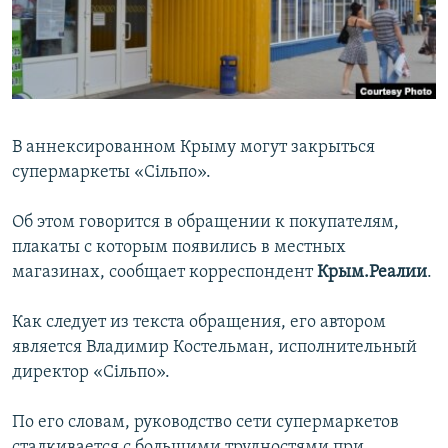
ПРИСОЕДИНЯЙТЕСЬ!
ПОБЕДИТЕЛЕЙ НЕ СУДЯТ?
КРЫМ.НЕПОКОРЕННЫЙ
ELIFBE
УКРАИНСКАЯ ПРОБЛЕМА КРЫМА
В аннексированном Крыму могут закрыться
Все сайты RFE/RL
супермаркеты «Сільпо».
Об этом говорится в обращении к покупателям,
плакаты с которым появились в местных
магазинах, сообщает корреспондент
Крым.Реалии
.
Как следует из текста обращения, его автором
является Владимир Костельман, исполнительный
директор «Сільпо».
По его словам, руководство сети супермаркетов
сталкивается с большими трудностями при