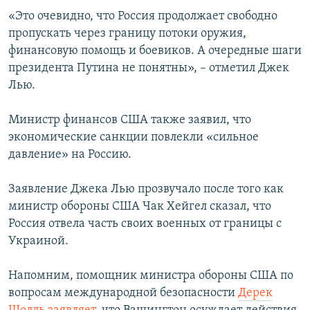
ПРИСОЕДИНЯЙТЕСЬ!
ПОБЕДИТЕЛЕЙ НЕ СУДЯТ?
«Это очевидно, что Россия продолжает свободно
пропускать через границу потоки оружия,
КРЫМ.НЕПОКОРЕННЫЙ
финансовую помощь и боевиков. А очередные шаги
ELIFBE
президента Путина не понятны», – отметил Джек
Лью.
УКРАИНСКАЯ ПРОБЛЕМА КРЫМА
Все сайты RFE/RL
Министр финансов США также заявил, что
экономические санкции повлекли «сильное
давление» на Россию.
Заявление Джека Лью прозвучало после того как
министр обороны США Чак Хейгел сказал, что
Россия отвела часть своих военных от границы с
Украиной.
Напомним, помощник министра обороны США по
вопросам международной безопасности
Дерек