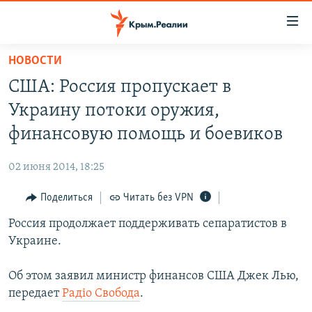
Доступность
ссылки
Вернуться
НОВОСТИ
к
НОВОСТИ
США: Россия пропускает в
основному
СПЕЦПРОЕКТЫ
содержанию
Украину потоки оружия,
ВОДА
Вернутся
ГРУЗ 200
финансовую помощь и боевиков
к
ИСТОРИЯ
КАРТА ВОЕННЫХ ОБЪЕКТОВ КРЫМА
главной
02 июня 2014, 18:25
ЕЩЕ
11 ЛЕТ ОККУПАЦИИ КРЫМА. 11 ИСТОРИЙ СОПРОТИВЛЕНИЯ
навигации
Вернутся
Поделиться
Читать без VPN
РАДІО СВОБОДА
ИНТЕРАКТИВ
к
Россия продолжает поддерживать сепаратистов в
КАК ОБОЙТИ БЛОКИРОВКУ
ИНФОГРАФИКА
поиску
Украине.
ТЕЛЕПРОЕКТ КРЫМ.РЕАЛИИ
Українською
Об этом заявил министр финансов США Джек Лью,
СОВЕТЫ ПРАВОЗАЩИТНИКОВ
Qırımtatar
передает
Радiо Свобода
.
ПРОПАВШИЕ БЕЗ ВЕСТИ