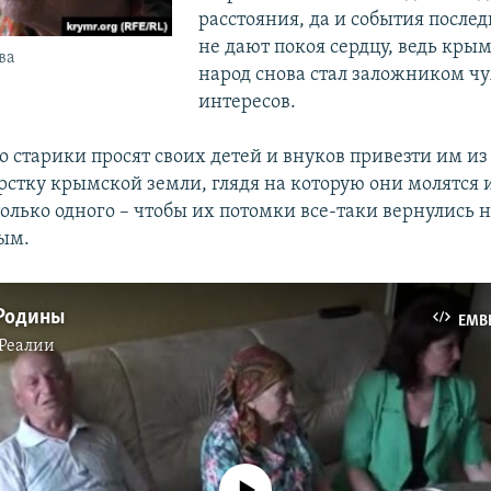
расстояния, да и события после
не дают покоя сердцу, ведь кры
ва
народ снова стал заложником ч
интересов.
о старики просят своих детей и внуков привезти им из
рстку крымской земли, глядя на которую они молятся и
олько одного – чтобы их потомки все-таки вернулись 
рым.
 Родины
EMB
Реалии
No media source currently available