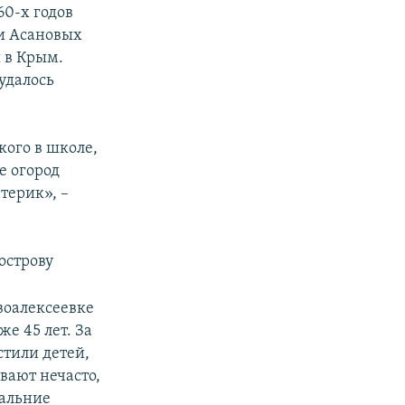
60-х годов
и Асановых
 в Крым.
удалось
 кого в школе,
е огород
атерик», –
острову
овоалексеевке
же 45 лет. За
стили детей,
вают нечасто,
дальние