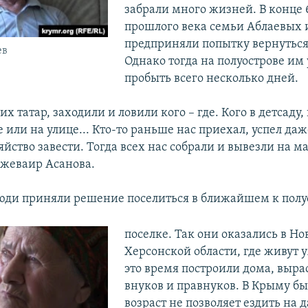
забрали много жизней. В конце 
прошлого века семьи Аблаевых 
предприняли попытку вернуться
ев
Однако тогда на полуострове им 
пробыть всего несколько дней.
х татар, заходили и ловили кого – где. Кого в детсаду,
е или на улице... Кто-то раньше нас приехал, успел даж
яйство завести. Тогда всех нас собрали и вывезли на м
жеваир Асанова.
люди приняли решение поселиться в ближайшем к полу
поселке. Так они оказались в Н
Херсонской области, где живут у
это время построили дома, выра
внуков и правнуков. В Крыму бы
возраст не позволяет ездить на 