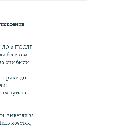
упокоение
– ДО и ПОСЛЕ
али босиком
ма они были
старики до
ли:
 сам чуть не
ти, вывезли за
Пить хочется,