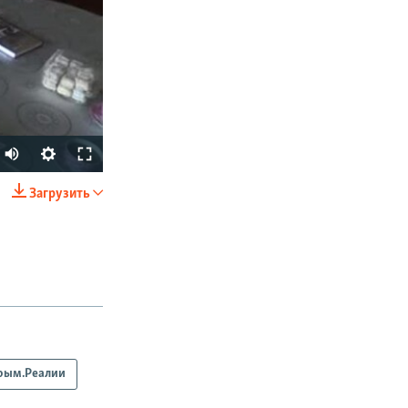
Загрузить
SHARE
рым.Реалии
px
width