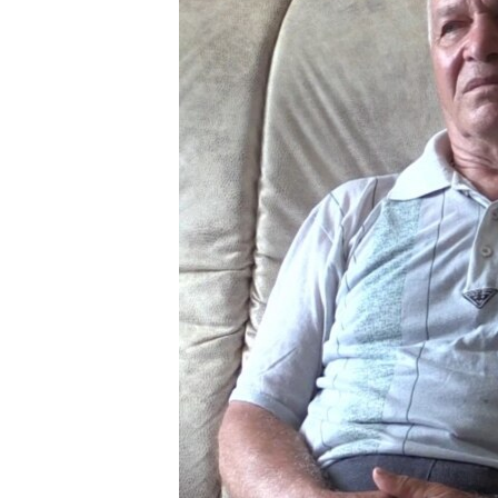
ПОБЕДИТЕЛЕЙ НЕ СУДЯТ?
КРЫМ.НЕПОКОРЕННЫЙ
ELIFBE
УКРАИНСКАЯ ПРОБЛЕМА КРЫМА