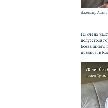
Джеваир Асано
Но очень част
полуостров го
Всевышнего т
предков, в К
70 лет без
видео
Крым.