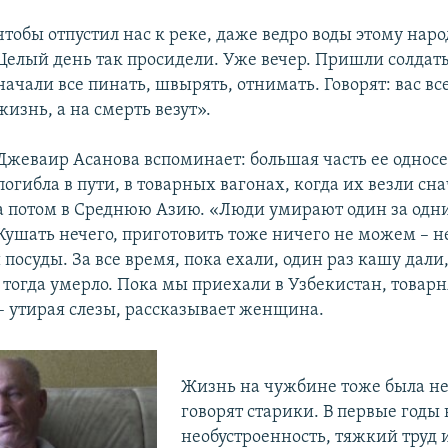
чтобы отпустил нас к реке, даже ведро воды этому наро
Целый день так просидели. Уже вечер. Пришли солдат
начали все пинать, швырять, отнимать. Говорят: вас вс
жизнь, а на смерть везут».
Джеваир Асанова вспоминает: большая часть ее однос
погибла в пути, в товарных вагонах, когда их везли сна
а потом в Среднюю Азию. «Люди умирают один за одни
Кушать нечего, приготовить тоже ничего не можем – н
 посуды. За все время, пока ехали, один раз кашу дали,
тогда умерло. Пока мы приехали в Узбекистан, товар
 – утирая слезы, рассказывает женщина.
Жизнь на чужбине тоже была не
говорят старики. В первые годы
необустроенность, тяжкий труд и