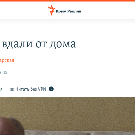
 вдали от дома
арская
8:42
ся
Читать без VPN