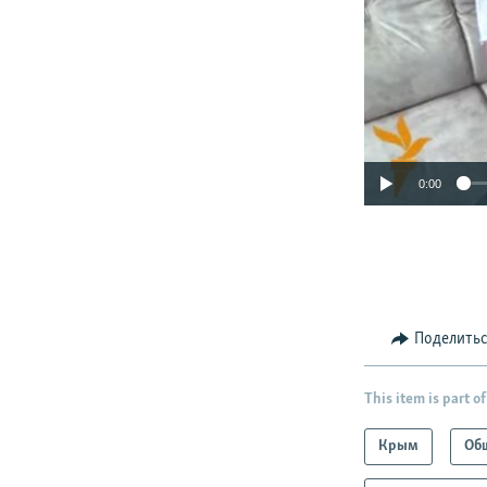
0:00
Поделить
This item is part of
Крым
Об