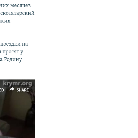
дних месяцев
мскотатарский
ужих
 поездки на
 просят у
на Родину
ED
SHARE