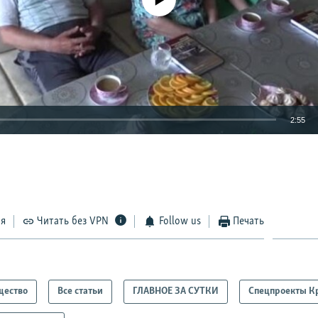
2:55
EMBED
ся
Читать без VPN
Follow us
Печать
щество
Все статьи
ГЛАВНОЕ ЗА СУТКИ
Спецпроекты К