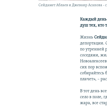
Сейдамет Аблаев и Джеваир Асанова - 
Каждый день 
душ тех, кто 
Жизнь
Сейда
депортации. 
по утренней 
соседями, жил
Новоалексеевк
сих пор вспом
собирайтесь б
плачет», – ра
В тот день вс
село в поле, 
жара, все стар