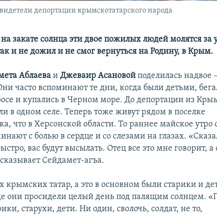
свидетели депортации крымскотатарского народа
на закате солнца эти двое пожилых людей молятся за 
так и не дожил и не смог вернуться на Родину, в Крым.
мета Аблаева
и
Джеваир Асановой
поделилась надвое 
Они часто вспоминают те дни, когда были детьми, бег
росе и купались в Черном море. До депортации из Кры
и в одном селе. Теперь тоже живут рядом в поселке
а, что в Херсонской области. То раннее майское утро 
инают с болью в сердце и со слезами на глазах. «Сказа
ыстро, вас будут высылать. Отец все это мне говорит, а
ссказывает Сейдамет-агъа.
ех крымских татар, а это в основном были старики и де
где они просидели целый день под палящим солнцем. «
ики, старухи, дети. Ни один, сволочь, солдат, не то,