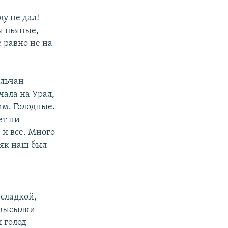
ду не дал!
ы пьяные,
е равно не на
ельчан
чала на Урал,
м. Голодные.
ет ни
 и все. Много
няк наш был
сладкой,
 высылки
 голод