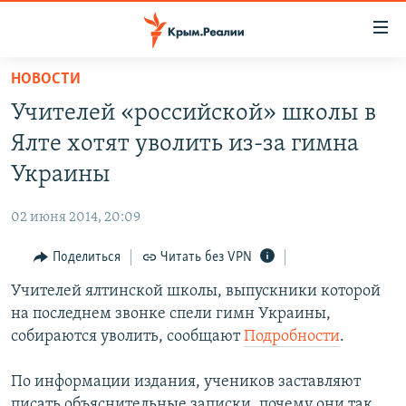
Доступность
ссылки
Вернуться
НОВОСТИ
к
НОВОСТИ
Учителей «российской» школы в
основному
СПЕЦПРОЕКТЫ
содержанию
Ялте хотят уволить из-за гимна
ВОДА
Вернутся
ГРУЗ 200
Украины
к
ИСТОРИЯ
КАРТА ВОЕННЫХ ОБЪЕКТОВ КРЫМА
главной
02 июня 2014, 20:09
ЕЩЕ
11 ЛЕТ ОККУПАЦИИ КРЫМА. 11 ИСТОРИЙ СОПРОТИВЛЕНИЯ
навигации
Вернутся
Поделиться
Читать без VPN
РАДІО СВОБОДА
ИНТЕРАКТИВ
к
Учителей ялтинской школы, выпускники которой
КАК ОБОЙТИ БЛОКИРОВКУ
ИНФОГРАФИКА
поиску
на последнем звонке спели гимн Украины,
ТЕЛЕПРОЕКТ КРЫМ.РЕАЛИИ
собираются уволить, сообщают
Подробности
.
Українською
СОВЕТЫ ПРАВОЗАЩИТНИКОВ
Qırımtatar
По информации издания, учеников заставляют
ПРОПАВШИЕ БЕЗ ВЕСТИ
писать объяснительные записки, почему они так