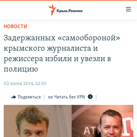
Доступность
ссылки
Вернуться
НОВОСТИ
к
НОВОСТИ
Задержанных «самообороной»
основному
СПЕЦПРОЕКТЫ
содержанию
крымского журналиста и
ВОДА
Вернутся
ГРУЗ 200
режиссера избили и увезли в
к
ИСТОРИЯ
КАРТА ВОЕННЫХ ОБЪЕКТОВ КРЫМА
полицию
главной
ЕЩЕ
11 ЛЕТ ОККУПАЦИИ КРЫМА. 11 ИСТОРИЙ СОПРОТИВЛЕНИЯ
навигации
02 июня 2014, 22:50
Вернутся
РАДІО СВОБОДА
ИНТЕРАКТИВ
к
Поделиться
Читать без VPN
КАК ОБОЙТИ БЛОКИРОВКУ
ИНФОГРАФИКА
поиску
ТЕЛЕПРОЕКТ КРЫМ.РЕАЛИИ
Українською
СОВЕТЫ ПРАВОЗАЩИТНИКОВ
Qırımtatar
ПРОПАВШИЕ БЕЗ ВЕСТИ