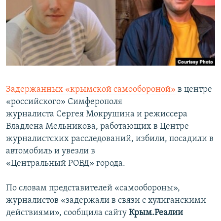
ПРИСОЕДИНЯЙТЕСЬ!
ПОБЕДИТЕЛЕЙ НЕ СУДЯТ?
КРЫМ.НЕПОКОРЕННЫЙ
ELIFBE
УКРАИНСКАЯ ПРОБЛЕМА КРЫМА
Все сайты RFE/RL
Задержанных «крымской самообороной»
в центре
«российского» Симферополя
журналиста Сергея Мокрушина и режиссера
Владлена Мельникова, работающих в Центре
журналистских расследований, избили, посадили в
автомобиль и увезли в
«Центральный РОВД» города.
По словам представителей «самообороны»,
журналистов «задержали в связи с хулиганскими
действиями», сообщила сайту
Крым.Реалии