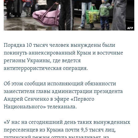
ПРИСОЕДИНЯЙТЕСЬ!
ПОБЕДИТЕЛЕЙ НЕ СУДЯТ?
КРЫМ.НЕПОКОРЕННЫЙ
ELIFBE
УКРАИНСКАЯ ПРОБЛЕМА КРЫМА
Порядка 10 тысяч человек вынуждены были
Все сайты RFE/RL
покинуть аннексированный Крым и восточные
регионы Украины, где ведется
антитеррористическая операция.
Об этом сообщил исполняющий обязанности
заместителя главы администрации президента
Андрей Сенченко в эфире «Первого
Национального» телеканала.
«У нас на сегодняшний день таких вынужденных
переселенцев из Крыма почти 9,5 тысяч лиц,
путинский режим оттуда выдавливает, из