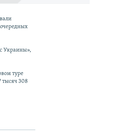
вали
еочередных
ос Украины»,
рвом туре
7 тысяч 308