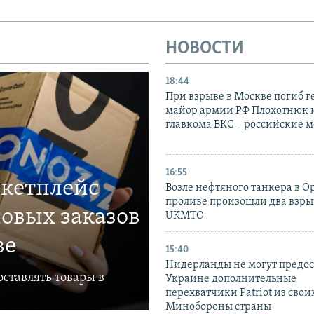
НОВОСТИ
18:44
При взрыве в Москве погиб г
майор армии РФ Плохотнюк и
главкома ВКС – российские 
16:55
ркетплейс
Возле нефтяного танкера в 
проливе произошли два взры
овых заказов
UKMTO
ве
15:40
Нидерланды не могут предос
ставлять товары в
Украине дополнительные
перехватчики Patriot из своих
Минобороны страны