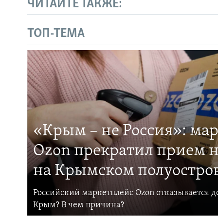
ЧИТАЙТЕ ТАКЖЕ:
ТОП-ТЕМА
«Крым – не Россия»: ма
Ozon прекратил прием н
на Крымском полуостро
Российский маркетплейс Ozon отказывается до
Крым? В чем причина?