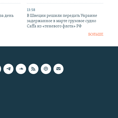
13:58
за день
В Швеции решили передать Украине
задержанное в марте грузовое судно
Caffa из «теневого флота» РФ
БОЛЬШЕ