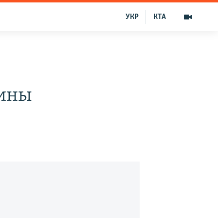
УКР
КТА
аины