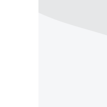
ПОБЕДИТЕЛЕЙ НЕ СУДЯТ?
КРЫМ.НЕПОКОРЕННЫЙ
ELIFBE
УКРАИНСКАЯ ПРОБЛЕМА КРЫМА