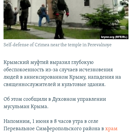
ПРИСОЕДИНЯЙТЕСЬ!
ПОБЕДИТЕЛЕЙ НЕ СУДЯТ?
КРЫМ.НЕПОКОРЕННЫЙ
ELIFBE
УКРАИНСКАЯ ПРОБЛЕМА КРЫМА
Все сайты RFE/RL
Self-defense of Crimea near the temple in Perevalnoye
Крымский муфтий выразил глубокую
обеспокоенность из-за случаев исчезновения
людей в аннексированном Крыму, нападения на
священнослужителей и культовые здания.
Об этом сообщили в Духовном управлении
мусульман Крыма.
Напомним, 1 июня в 8 часов утра в селе
Перевальное Симферопольского района в
храм