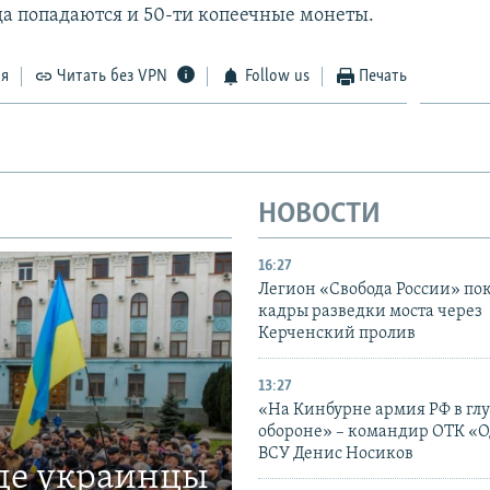
да попадаются и 50-ти копеечные монеты.
ся
Читать без VPN
Follow us
Печать
НОВОСТИ
16:27
Легион «Свобода России» по
кадры разведки моста через
Керченский пролив
13:27
«На Кинбурне армия РФ в гл
обороне» – командир ОТК «О
ВСУ Денис Носиков
где украинцы