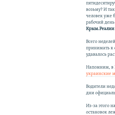
пятидесятиру
возьму? И та
человек уже б
рабочий день
Крым.Реалии
Всего неделе
принимать к 
удавалось ра
Напомним, в 
украинские 
Водители нед
дни официаль
Из-за этого н
остановок леж