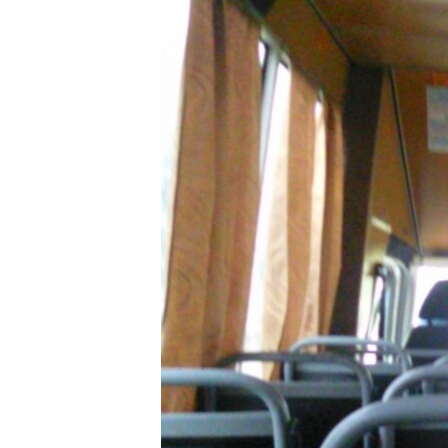
ПОБЕДИТЕЛЕЙ НЕ СУДЯТ?
КРЫМ.НЕПОКОРЕННЫЙ
ELIFBE
УКРАИНСКАЯ ПРОБЛЕМА КРЫМА