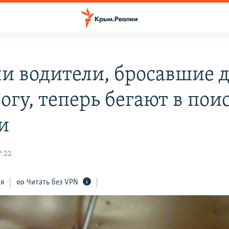
чи водители, бросавшие 
огу, теперь бегают в пои
и
7:22
ся
Читать без VPN