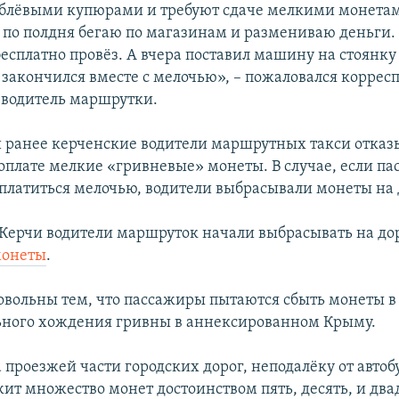
блёвыми купюрами и требуют сдаче мелкими монетами
к по полдня бегаю по магазинам и размениваю деньги
есплатно провёз. А вчера поставил машину на стоянку 
 закончился вместе с мелочью», – пожаловался коррес
водитель маршрутки.
й ранее керченские водители маршрутных такси отказ
оплате мелкие «гривневые» монеты. В случае, если п
сплатиться мелочью, водители выбрасывали монеты на 
Керчи водители маршруток начали выбрасывать на до
монеты
.
овольны тем, что пассажиры пытаются сбыть монеты в
ного хождения гривны в аннексированном Крыму.
а проезжей части городских дорог, неподалёку от авто
ит множество монет достоинством пять, десять, и два