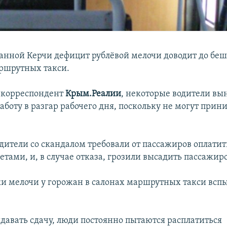
анной Керчи дефицит рублёвой мелочи доводит до беш
ршрутных такси.
 корреспондент
Крым.Реалии
, некоторые водители в
боту в разгар рабочего дня, поскольку не могут прин
дители со скандалом требовали от пассажиров оплатит
тами, и, в случае отказа, грозили высадить пассажиро
ки мелочи у горожан в салонах маршрутных такси вс
ыдавать сдачу, люди постоянно пытаются расплатиться