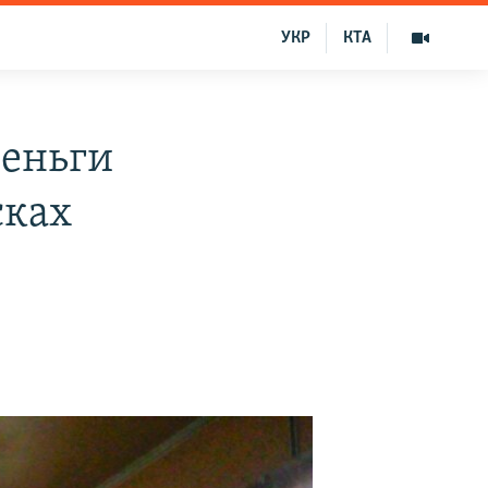
УКР
КТА
деньги
сках