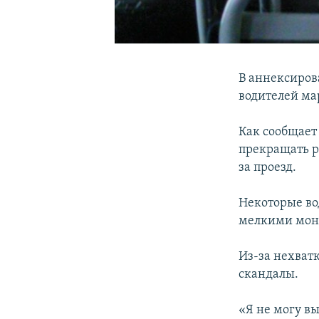
В аннексиров
водителей ма
Как сообщает
прекращать ра
за проезд.
Некоторые во
мелкими моне
Из-за нехват
скандалы.
«Я не могу в