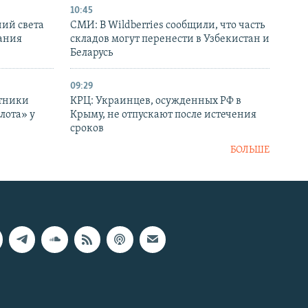
10:45
ний света
СМИ: В Wildberries сообщили, что часть
ания
складов могут перенести в Узбекистан и
Беларусь
09:29
отники
КРЦ: Украинцев, осужденных РФ в
лота» у
Крыму, не отпускают после истечения
сроков
БОЛЬШЕ