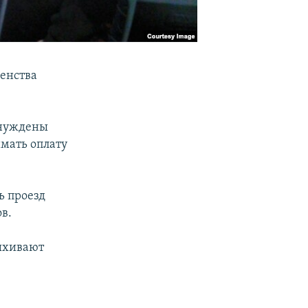
енства
ынуждены
имать оплату
ь проезд
в.
пыхивают