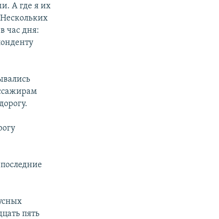
. А где я их
. Нескольких
в час дня:
понденту
ывались
ассажирам
дорогу.
рогу
 последние
бусных
дцать пять