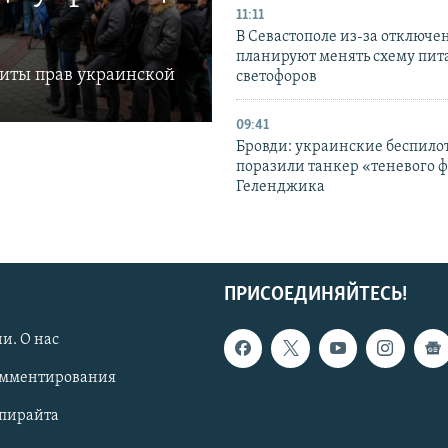
11:11
В Севастополе из-за отключе
планируют менять схему пит
щиты прав украинской
светофоров
09:41
Бровди: украинские беспил
поразили танкер «теневого ф
Геленджика
ПРИСОЕДИНЯЙТЕСЬ!
и. О нас
омментирования
опирайта