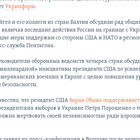
ет
Укринформ
.
гел и его коллеги из стран Балтии обсудили ряд общи
, включая последние действия России на границе с Ук
щие меры поддержки со стороны США и НАТО в регион
сс-служба Пентагона.
руководители оборонных ведомств четырех стран обсуд
«миллиардной» инициативы президента США по усил
американских военных в Европе с целью повышения у
 безопасности.
известно, что резидент США
Барак Обама поддерживает
резидентских выборов в Украине Петра Порошенко о т
олжна жертвовать своей независимостью ради хорош
а заявил на пресс-конференции в Варшаве после перег