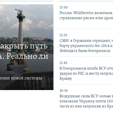
13:50
Россия: Wildberries включила
страхование риски атак дро
12:52
СМИ: в Германии отрицают, ч
закрыть путь
борту украинского Ан-124 в 
Лейпцига были боеприпасы
. Реально ли
11:45
В Генеральном штабе ВСУ отч
ударах по РЛС и месту запуск
ление новой системы
Крыму
10:39
Воздушные силы ВСУ: ночью 
атаковали Украину почти 150
часть из них запускали из К