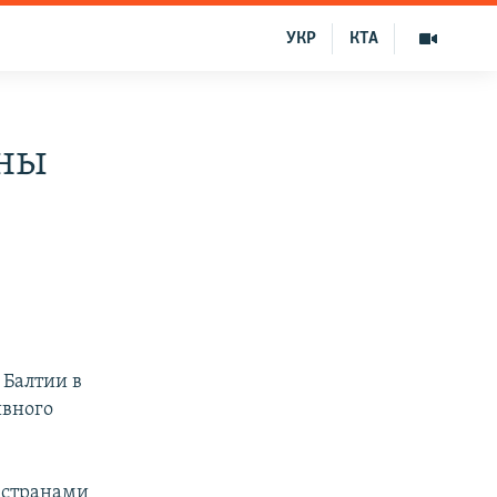
УКР
КТА
аны
 Балтии в
ивного
а странами