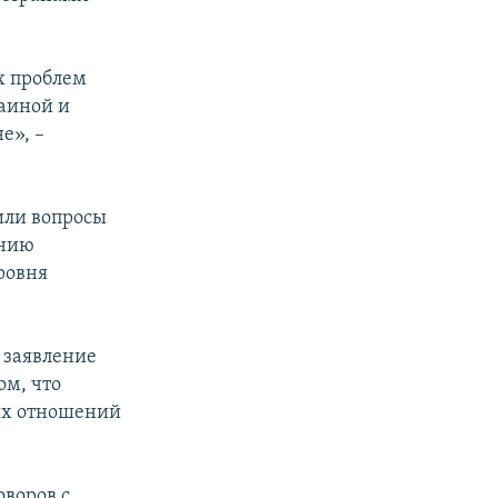
х проблем
раиной и
е», –
или вопросы
ению
ровня
заявление
ом, что
их отношений
оворов с