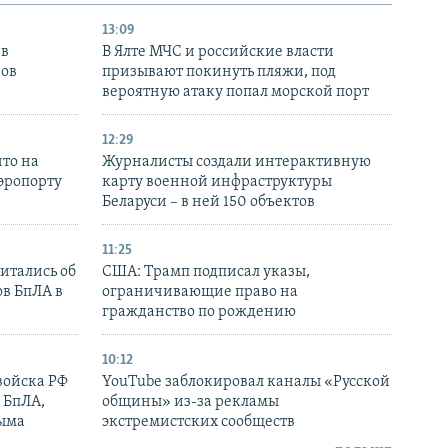
13:09
 в
В Ялте МЧС и российские власти
нов
призывают покинуть пляжи, под
вероятную атаку попал морской порт
12:29
то на
Журналисты создали интерактивную
аэропорту
карту военной инфраструктуры
Беларуси – в ней 150 объектов
11:25
итались об
США: Трамп подписал указы,
ов БпЛА в
ограничивающие право на
гражданство по рождению
10:12
войска РФ
YouTube заблокировал каналы «Русской
 БпЛА,
общины» из-за рекламы
рыма
экстремистских сообществ