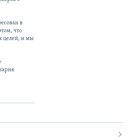
есован в
этом, что
х целей, и мы
е
нария