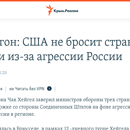
гон: США не бросит стр
и из-за агрессии России
1:25
ся
Читать без VPN
она Чак Хейгел заверил министров обороны трех стран
ржке со стороны Соединенных Штатов на фоне агресс
ссии в регионе.
ялась в Брюсселе, в рамках 12 -дневного турне Хейгел