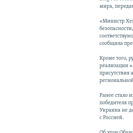
ПОБЕДИТЕЛЕЙ НЕ СУДЯТ?
мира, переда
КРЫМ.НЕПОКОРЕННЫЙ
«Министр Хей
ELIFBE
безопасности
УКРАИНСКАЯ ПРОБЛЕМА КРЫМА
соответствую
сообщила пре
Кроме того, 
реализации 
присутствия 
региональной
Ранее стало 
победителя п
Украина не д
с Россией.
Об этом Обам