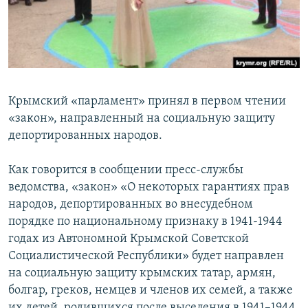
ПРИСОЕДИНЯЙТЕСЬ!
ПОБЕДИТЕЛЕЙ НЕ СУДЯТ?
КРЫМ.НЕПОКОРЕННЫЙ
ELIFBE
УКРАИНСКАЯ ПРОБЛЕМА КРЫМА
Крымский «парламент» принял в первом чтении
Все сайты RFE/RL
«закон», направленный на социальную защиту
депортированных народов.
Как говорится в сообщении пресс-службы
ведомства, «закон» «О некоторых гарантиях прав
народов, депортированных во внесудебном
порядке по национальному признаку в 1941-1944
годах из Автономной Крымской Советской
Социалистической Республики» будет направлен
на социальную защиту крымских татар, армян,
болгар, греков, немцев и членов их семей, а также
их детей, родившихся после выселения в 1941–1944