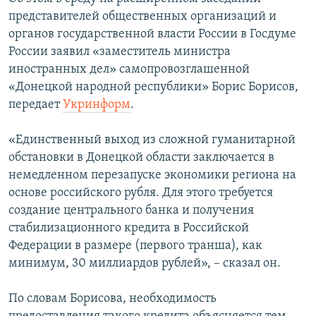
ПРИСОЕДИНЯЙТЕСЬ!
ПОБЕДИТЕЛЕЙ НЕ СУДЯТ?
представителей общественных организаций и
органов государственной власти России в Госдуме
КРЫМ.НЕПОКОРЕННЫЙ
России заявил «заместитель министра
ELIFBE
иностранных дел» самопровозглашенной
«Донецкой народной республики» Борис Борисов,
УКРАИНСКАЯ ПРОБЛЕМА КРЫМА
передает
Укринформ
.
Все сайты RFE/RL
«Единственный выход из сложной гуманитарной
обстановки в Донецкой области заключается в
немедленном перезапуске экономики региона на
основе российского рубля. Для этого требуется
создание центрального банка и получения
стабилизационного кредита в Российской
Федерации в размере (первого транша), как
минимум, 30 миллиардов рублей», – сказал он.
По словам Борисова, необходимость