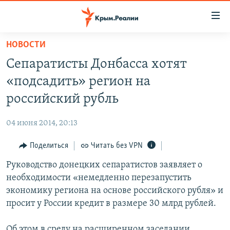
Доступность
ссылки
Вернуться
НОВОСТИ
к
НОВОСТИ
Сепаратисты Донбасса хотят
основному
СПЕЦПРОЕКТЫ
содержанию
«подсадить» регион на
ВОДА
Вернутся
ГРУЗ 200
российский рубль
к
ИСТОРИЯ
КАРТА ВОЕННЫХ ОБЪЕКТОВ КРЫМА
главной
04 июня 2014, 20:13
ЕЩЕ
11 ЛЕТ ОККУПАЦИИ КРЫМА. 11 ИСТОРИЙ СОПРОТИВЛЕНИЯ
навигации
Вернутся
Поделиться
Читать без VPN
РАДІО СВОБОДА
ИНТЕРАКТИВ
к
Руководство донецких сепаратистов заявляет о
КАК ОБОЙТИ БЛОКИРОВКУ
ИНФОГРАФИКА
поиску
необходимости «немедленно перезапустить
ТЕЛЕПРОЕКТ КРЫМ.РЕАЛИИ
экономику региона на основе российского рубля» и
Українською
просит у России кредит в размере 30 млрд рублей.
СОВЕТЫ ПРАВОЗАЩИТНИКОВ
Qırımtatar
ПРОПАВШИЕ БЕЗ ВЕСТИ
Об этом в среду на расширенном заседании