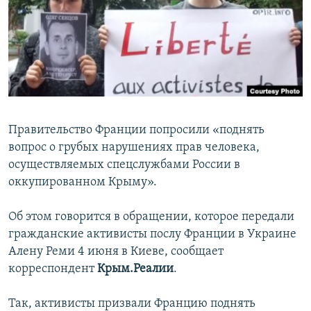
ПРИСОЕДИНЯЙТЕСЬ!
ПОБЕДИТЕЛЕЙ НЕ СУДЯТ?
КРЫМ.НЕПОКОРЕННЫЙ
ELIFBE
УКРАИНСКАЯ ПРОБЛЕМА КРЫМА
Все сайты RFE/RL
Правительство Франции попросили «поднять
вопрос о грубых нарушениях прав человека,
осуществляемых спецслужбами России в
оккупированном Крыму».
Об этом говорится в обращении, которое передали
гражданские активисты послу Франции в Украине
Алену Реми 4 июня в Киеве, сообщает
корреспондент
Крым.Реалии
.
Так, активисты призвали Францию поднять