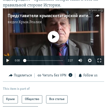
правильной стороне Истории.
Представители крымскотатарской интеллигенции о премии Мустафы Джемилева
видео
Крым.Реалии
No media source currently available
0:00
2:27
Поделиться
Читать без VPN
Follow us
This item is part of
Крым
Общество
Все статьи