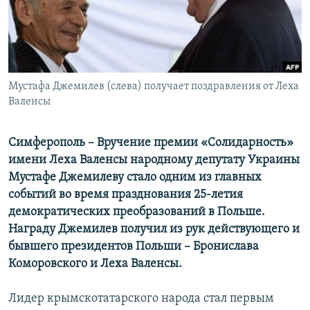
ПРИСОЕДИНЯЙТЕСЬ!
ПОБЕДИТЕЛЕЙ НЕ СУДЯТ?
КРЫМ.НЕПОКОРЕННЫЙ
ELIFBE
Мустафа Джемилев (слева) получает поздравления от Леха
УКРАИНСКАЯ ПРОБЛЕМА КРЫМА
Валенсы
Все сайты RFE/RL
Симферополь – Вручение премии «Солидарность»
имени Леха Валенсы народному депутату Украины
Мустафе Джемилеву стало одним из главных
событий во время празднования 25-летия
демократических преобразований в Польше.
Награду Джемилев получил из рук действующего и
бывшего президентов Польши – Бронислава
Коморовского и Леха Валенсы.
Лидер крымскотатарского народа стал первым