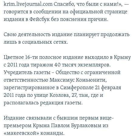
krim.livejournal.com Спасибо, что были с нами!», —
ПРИСОЕДИНЯЙТЕСЬ!
ПОБЕДИТЕЛЕЙ НЕ СУДЯТ?
говорится в сообщении на официальной странице
КРЫМ.НЕПОКОРЕННЫЙ
издания в Фейсбук без пояснения причин.
ELIFBE
Свою деятельность издание планирует продолжать
УКРАИНСКАЯ ПРОБЛЕМА КРЫМА
лишь в социальных сетях.
Все сайты RFE/RL
Цветное 16-ти полосное издание выходило в Крыму
с 2011 года тиражом 40 тысяч экземпляров.
Учредитель газеты – Общество с ограниченной
ответственностью Максимус Комьюнити,
зарегистрированное в Симферополе 21 февраля
2011 года по улице Козлова, 27, там, где и
располагалась редакция газеты.
Издание связывали с бывшим первым вице-
премьером Крыма Павлом Бурлаковым из
«макеевской» команды.