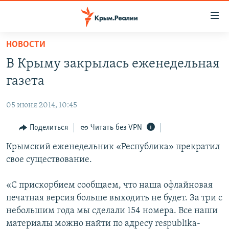
Доступность
ссылки
Вернуться
НОВОСТИ
к
НОВОСТИ
В Крыму закрылась еженедельная
основному
СПЕЦПРОЕКТЫ
содержанию
газета
ВОДА
Вернутся
ГРУЗ 200
к
05 июня 2014, 10:45
ИСТОРИЯ
КАРТА ВОЕННЫХ ОБЪЕКТОВ КРЫМА
главной
ЕЩЕ
Поделиться
Читать без VPN
11 ЛЕТ ОККУПАЦИИ КРЫМА. 11 ИСТОРИЙ СОПРОТИВЛЕНИЯ
навигации
Вернутся
РАДІО СВОБОДА
Крымский еженедельник «Республика» прекратил
ИНТЕРАКТИВ
к
свое существование.
КАК ОБОЙТИ БЛОКИРОВКУ
ИНФОГРАФИКА
поиску
ТЕЛЕПРОЕКТ КРЫМ.РЕАЛИИ
«С прискорбием сообщаем, что наша офлайновая
Українською
печатная версия больше выходить не будет. За три с
СОВЕТЫ ПРАВОЗАЩИТНИКОВ
Qırımtatar
небольшим года мы сделали 154 номера. Все наши
ПРОПАВШИЕ БЕЗ ВЕСТИ
материалы можно найти по адресу respublika-