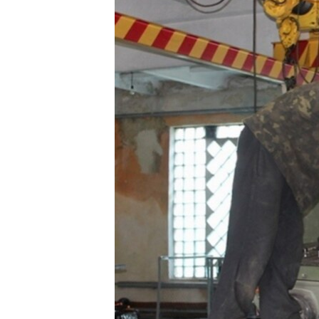
ПОБЕДИТЕЛЕЙ НЕ СУДЯТ?
КРЫМ.НЕПОКОРЕННЫЙ
ELIFBE
УКРАИНСКАЯ ПРОБЛЕМА КРЫМА