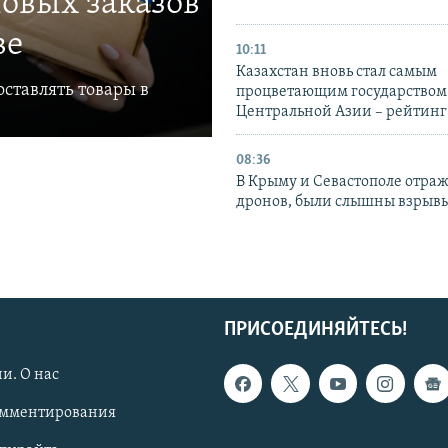
овых заказов
ве
10:11
Казахстан вновь стал самым
ставлять товары в
процветающим государством
Центральной Азии – рейтинг
08:36
В Крыму и Севастополе отраж
дронов, были слышны взрыв
ПРИСОЕДИНЯЙТЕСЬ!
и. О нас
омментирования