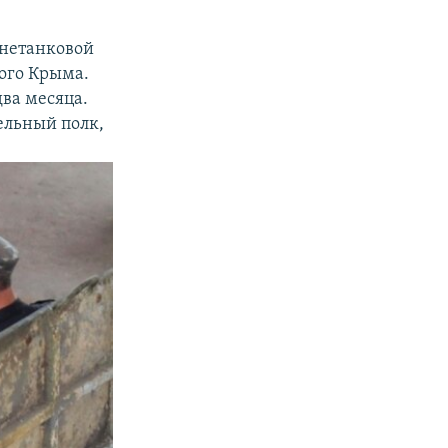
онетанковой
ого Крыма.
ва месяца.
ельный полк,