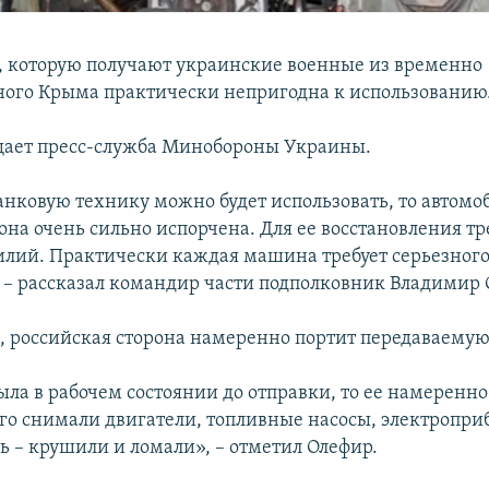
, которую получают украинские военные из временно
ого Крыма практически непригодна к использованию
щает пресс-служба Минобороны Украины.
анковую технику можно будет использовать, то автомо
 она очень сильно испорчена. Для ее восстановления тр
илий. Практически каждая машина требует серьезног
 – рассказал командир части подполковник Владимир 
м, российская сторона намеренно портит передаваемую
ыла в рабочем состоянии до отправки, то ее намеренн
ого снимали двигатели, топливные насосы, электроприб
ь – крушили и ломали», – отметил Олефир.