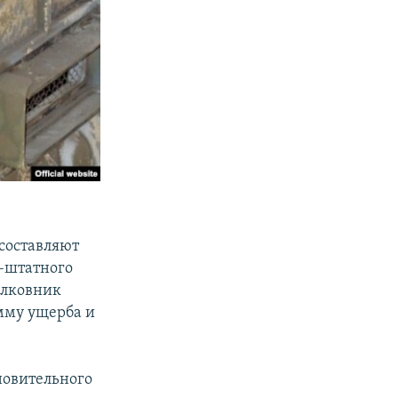
составляют
–штатного
олковник
умму ущерба и
новительного