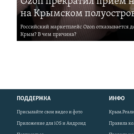
Ozon прекратил прием н
на Крымском полуостро
Российский маркетплейс Ozon отказывается до
Крым? В чем причина?
ПОДДЕРЖКА
ИНФО
Українською
Присылайте свои видео и фото
Крым.Реали
Qırımtatar
Приложение для iOS и Андроид
Правила к