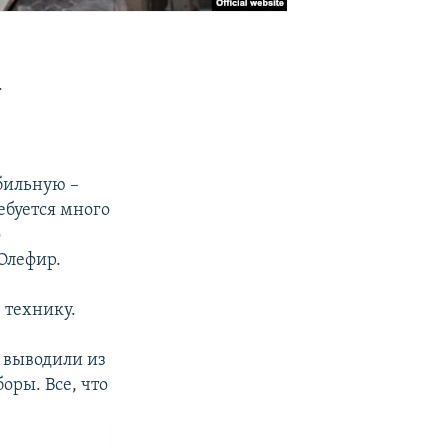
.
бильную –
ебуется много
о
Олефир.
 технику.
о выводили из
оры. Все, что