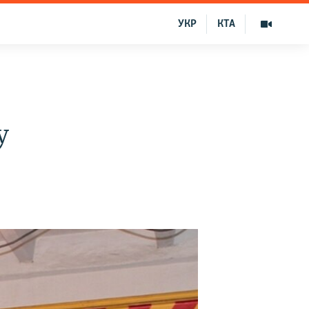
УКР
КТА
у