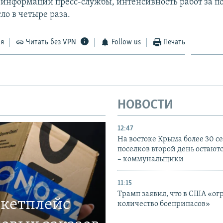
по информации пресс-службы, интенсивность работ за п
ло в четыре раза.
ся
Читать без VPN
Follow us
Печать
НОВОСТИ
12:47
На востоке Крыма более 30 се
поселков второй день остаютс
– коммунальщики
11:15
Трамп заявил, что в США «ог
ркетплейс
количество боеприпасов»