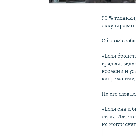
90 % техники
оккупированн
Об этом сооб
«Если бронет
вряд ли, ведь
времени и ус
капремонта»,
По его слова
«Если она и б
строя. Для эт
не могли снят