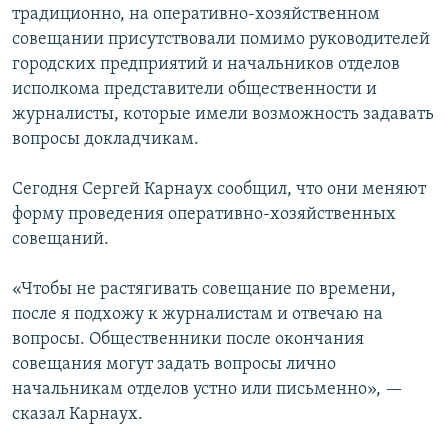
традиционно, на оперативно-хозяйственном
ПРИСОЕДИНЯЙТЕСЬ!
ПОБЕДИТЕЛЕЙ НЕ СУДЯТ?
совещании присутствовали помимо руководителей
КРЫМ.НЕПОКОРЕННЫЙ
городских предприятий и начальников отделов
исполкома представители общественности и
ELIFBE
журналисты, которые имели возможность задавать
УКРАИНСКАЯ ПРОБЛЕМА КРЫМА
вопросы докладчикам.
Все сайты RFE/RL
Сегодня Сергей Карнаух сообщил, что они меняют
форму проведения оперативно-хозяйственных
совещаний.
«Чтобы не растягивать совещание по времени,
после я подхожу к журналистам и отвечаю на
вопросы. Общественники после окончания
совещания могут задать вопросы лично
начальникам отделов устно или письменно», —
сказал Карнаух.