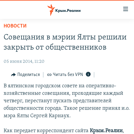
Доступность
ссылки
Вернуться
НОВОСТИ
к
НОВОСТИ
Совещания в мэрии Ялты решили
основному
СПЕЦПРОЕКТЫ
содержанию
закрыть от общественников
ВОДА
Вернутся
ГРУЗ 200
к
05 июня 2014, 11:20
ИСТОРИЯ
КАРТА ВОЕННЫХ ОБЪЕКТОВ КРЫМА
главной
ЕЩЕ
Поделиться
Читать без VPN
11 ЛЕТ ОККУПАЦИИ КРЫМА. 11 ИСТОРИЙ СОПРОТИВЛЕНИЯ
навигации
Вернутся
РАДІО СВОБОДА
В ялтинском городском совете на оперативно-
ИНТЕРАКТИВ
к
хозяйственные совещания, проходящие каждый
КАК ОБОЙТИ БЛОКИРОВКУ
ИНФОГРАФИКА
поиску
четверг, перестанут пускать представителей
ТЕЛЕПРОЕКТ КРЫМ.РЕАЛИИ
общественности города. Такое решение принял и.о.
Українською
мэра Ялты Сергей Карнаух.
СОВЕТЫ ПРАВОЗАЩИТНИКОВ
Qırımtatar
ПРОПАВШИЕ БЕЗ ВЕСТИ
Как передает корреспондент сайта
Крым.Реалии
,