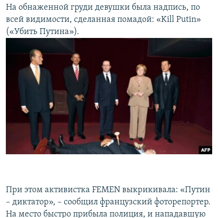
На обнаженной груди девушки была надпись, по
всей видимости, сделанная помадой: «Kill Putin»
(«Убить Путина»).
При этом активистка FEMEN выкрикивала: «Путин
– диктатор», – сообщил французский фоторепортер.
На место быстро прибыла полиция, и нападавшую