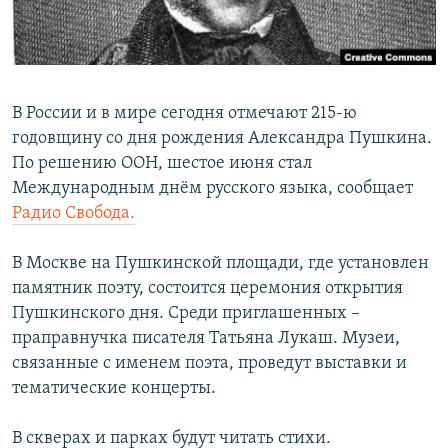
ПРИСОЕДИНЯЙТЕСЬ!
ПОБЕДИТЕЛЕЙ НЕ СУДЯТ?
КРЫМ.НЕПОКОРЕННЫЙ
ELIFBE
В России и в мире сегодня отмечают 215-ю
УКРАИНСКАЯ ПРОБЛЕМА КРЫМА
годовщину со дня рождения Александра Пушкина.
Все сайты RFE/RL
По решению ООН, шестое июня стал
Международным днём русского языка, сообщает
Радио Свобода.
В Москве на Пушкинской площади, где установлен
памятник поэту, состоится церемония открытия
Пушкинского дня. Среди приглашенных –
праправнучка писателя Татьяна Лукаш. Музеи,
связанные с именем поэта, проведут выставки и
тематические концерты.
В скверах и парках будут читать стихи.