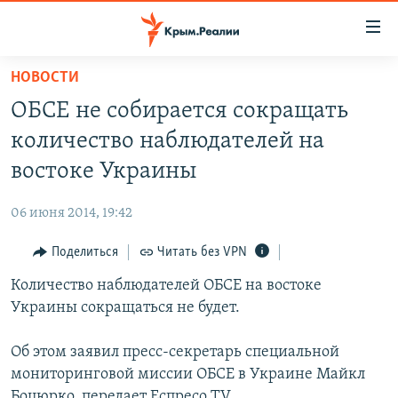
Доступность
ссылки
Вернуться
НОВОСТИ
к
НОВОСТИ
ОБСЕ не собирается сокращать
основному
СПЕЦПРОЕКТЫ
содержанию
количество наблюдателей на
ВОДА
Вернутся
ГРУЗ 200
востоке Украины
к
ИСТОРИЯ
КАРТА ВОЕННЫХ ОБЪЕКТОВ КРЫМА
главной
06 июня 2014, 19:42
ЕЩЕ
11 ЛЕТ ОККУПАЦИИ КРЫМА. 11 ИСТОРИЙ СОПРОТИВЛЕНИЯ
навигации
Вернутся
Поделиться
Читать без VPN
РАДІО СВОБОДА
ИНТЕРАКТИВ
к
Количество наблюдателей ОБСЕ на востоке
КАК ОБОЙТИ БЛОКИРОВКУ
ИНФОГРАФИКА
поиску
Украины сокращаться не будет.
ТЕЛЕПРОЕКТ КРЫМ.РЕАЛИИ
Українською
Об этом заявил пресс-секретарь специальной
СОВЕТЫ ПРАВОЗАЩИТНИКОВ
Qırımtatar
мониторинговой миссии ОБСЕ в Украине Майкл
ПРОПАВШИЕ БЕЗ ВЕСТИ
Боцюрко, передает Еспресо.TV.