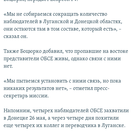
ПРИСОЕДИНЯЙТЕСЬ!
ПОБЕДИТЕЛЕЙ НЕ СУДЯТ?
«Мы не собираемся сокращать количество
КРЫМ.НЕПОКОРЕННЫЙ
наблюдателей в Луганской и Донецкой областях,
ELIFBE
они остаются там в том составе, который есть», –
сказал он.
УКРАИНСКАЯ ПРОБЛЕМА КРЫМА
Все сайты RFE/RL
Также Боцюрко добавил, что пропавшие на востоке
представители ОБСЕ живы, однако связи с ними
нет.
«Мы пытаемся установить с ними связь, но пока
никаких результатов нет», – отметил пресс-
секретарь миссии.
Напомним, четырех наблюдателей ОБСЕ захватили
в Донецке 26 мая, а через четыре дня похитили
еще четырех их коллег и переводчика в Луганске.