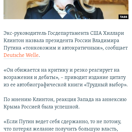
ПРИСОЕДИНЯЙТЕСЬ!
ПОБЕДИТЕЛЕЙ НЕ СУДЯТ?
КРЫМ.НЕПОКОРЕННЫЙ
ELIFBE
Экс-руководитель Госдепартамента США Хиллари
УКРАИНСКАЯ ПРОБЛЕМА КРЫМА
Клинтон назвала президента России Владимира
Все сайты RFE/RL
Путина «тонкокожим и автократичным», сообщает
Deutsche Welle
.
«Он обижается на критику и резко реагирует на
возражения и дебаты», – приводит издание цитату
из ее автобиографической книги «Трудный выбор».
По мнению Клинтон, реакция Запада на аннексию
Крыма Россией была успешной.
«Если Путин ведет себя сдержанно, то не потому,
что потерял желание получить большую власть,