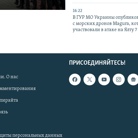
16:22
В ГУР МО Украины опублико
с морских дронов Magura, ко
участвовали в атаке на Ялту 7
ПРИСОЕДИНЯЙТЕСЬ!
и. О нас
омментирования
опирайта
вязь
ащиты персональных данных