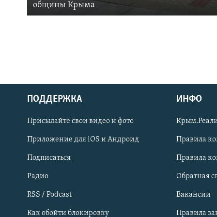
общины Крыма
ПОДДЕРЖКА
ИНФО
Українською
Присылайте свои видео и фото
Крым.Реали
Qırımtatar
Приложение для iOS и Андроид
Правила к
Подписаться
Правила к
ПРИСОЕДИНЯЙТЕСЬ!
Радио
Обратная с
RSS / Podcast
Вакансии
Как обойти блокировку
Правила з