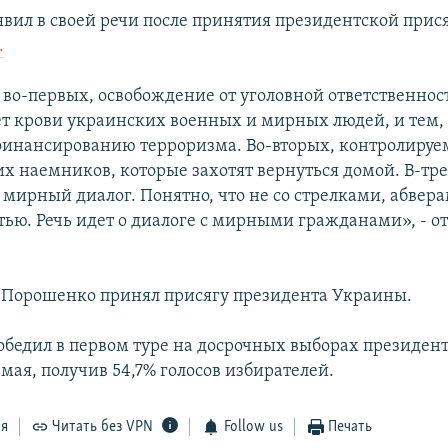
явил в своей речи после принятия президентской прис
.
 во-первых, освобождение от уголовной ответственност
ет крови украинских военных и мирных людей, и тем, 
финансированию терроризма. Во-вторых, контролиру
их наемников, которые захотят вернуться домой. В-тре
 мирный диалог. Понятно, что не со стрелками, абвера
тью. Речь идет о диалоге с мирными гражданами», - о
 Порошенко принял присягу президента Украины.
бедил в первом туре на досрочных выборах президент
 мая, получив 54,7% голосов избирателей.
ся
Читать без VPN
Follow us
Печать