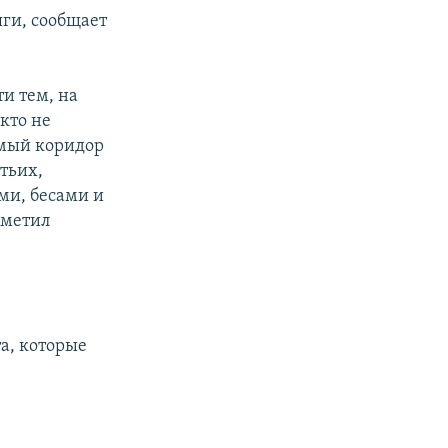
яги, сообщает
и тем, на
кто не
емый коридор
тьих,
ми, бесами и
тметил
а, которые