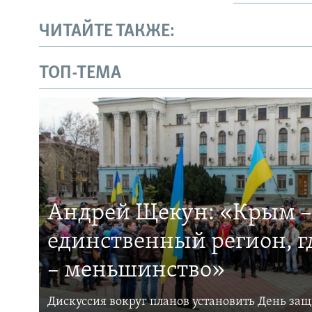
ЧИТАЙТЕ ТАКЖЕ:
ТОП-ТЕМА
Андрей Щекун: «Крым –
единственный регион, 
– меньшинство»
Дискуссия вокруг планов установить День за