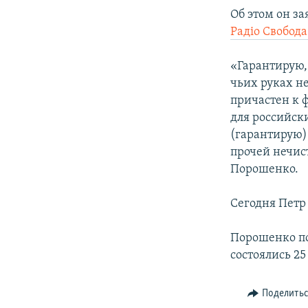
ПОБЕДИТЕЛЕЙ НЕ СУДЯТ?
Об этом он за
КРЫМ.НЕПОКОРЕННЫЙ
Радiо Свобода
ELIFBE
«Гарантирую,
УКРАИНСКАЯ ПРОБЛЕМА КРЫМА
чьих руках н
причастен к 
для российск
(гарантирую)
прочей нечис
Порошенко.
Сегодня Петр
Порошенко по
состоялись 25
Поделить