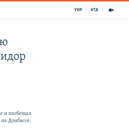
УКР
КТА
ию
ридор
е и пообещал
 на Донбассе.