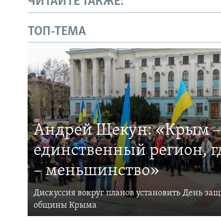
ЧИТАЙТЕ ТАКЖЕ:
ТОП-ТЕМА
Андрей Щекун: «Крым –
единственный регион, 
– меньшинство»
Дискуссия вокруг планов установить День за
общины Крыма