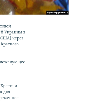
нтовой
ей Украины в
 США) через
 Красного
ответствующее
Креста и
к для
временное