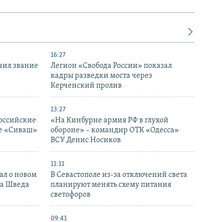
16:27
чил звание
Легион «Свобода России» показал
кадры разведки моста через
Керченский пролив
13:27
оссийские
«На Кинбурне армия РФ в глухой
ке «Сиваш»
обороне» – командир ОТК «Одесса»
ВСУ Денис Носиков
11:11
ал о новом
В Севастополе из-за отключений света
ка Шведа
планируют менять схему питания
светофоров
09:41