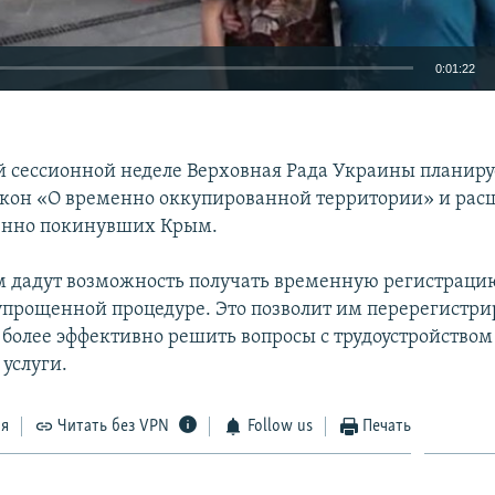
0:01:22
EMBED
 сессионной неделе Верховная Рада Украины планиру
акон «О временно оккупированной территории» и рас
енно покинувших Крым.
 дадут возможность получать временную регистраци
упрощенной процедуре. Это позволит им перерегистри
 более эффективно решить вопросы с трудоустройством
услуги.
ся
Читать без VPN
Follow us
Печать