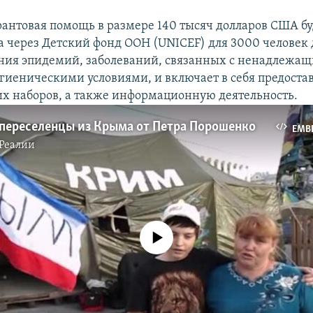
грантовая помощь в размере 140 тысяч долларов США бу
а через Детский фонд ООН (UNICEF) для 3000 человек 
ния эпидемий, заболеваний, связанных с ненадлежа
гиеническими условиями, и включает в себя предоста
х наборов, а также информационную деятельность.
 переселенцы из Крыма от Петра Порошенко
EMB
Реалии
No media source currently available