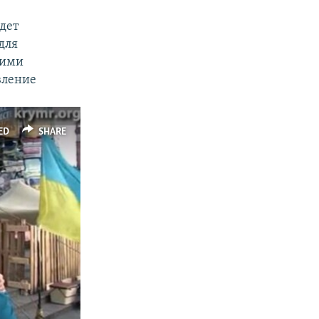
дет
для
щими
вление
ED
SHARE