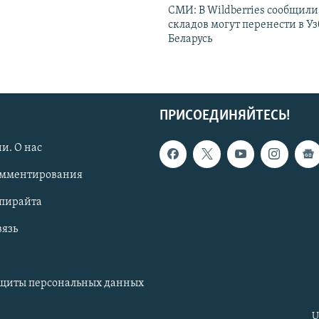
СМИ: В Wildberries сообщили,
складов могут перенести в У
Беларусь
ПРИСОЕДИНЯЙТЕСЬ!
и. О нас
омментирования
опирайта
вязь
ащиты персональных данных
U