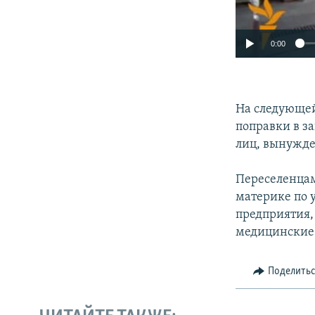
0:00
На следующей
поправки в з
лиц, вынужд
Переселенцам
материке по 
предприятия,
медицинские 
Поделить