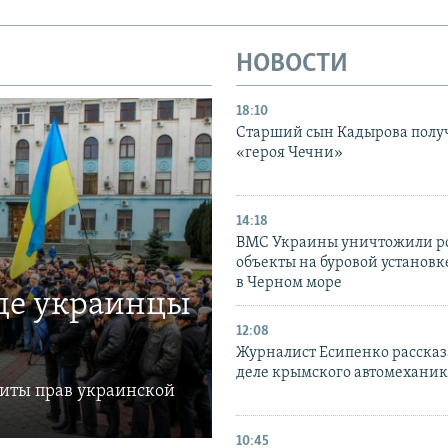
НОВОСТИ
18:10
Старший сын Кадырова полу
«героя Чечни»
14:18
ВМС Украины уничтожили р
объекты на буровой установ
в Черном море
где украинцы
12:08
Журналист Есипенко рассказ
деле крымского автомехани
щиты прав украинской
10:45