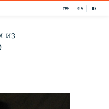
УКР
КТА
м из
0