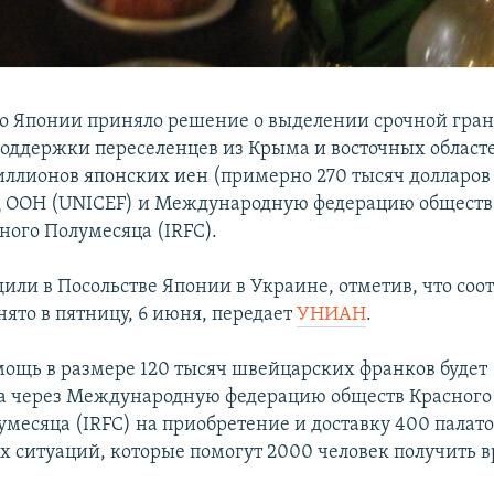
о Японии приняло решение о выделении срочной гра
оддержки переселенцев из Крыма и восточных област
иллионов японских иен (примерно 270 тысяч долларов
 ООН (UNICEF) и Международную федерацию обществ
ного Полумесяца (IRFC).
щили в Посольстве Японии в Украине, отметив, что со
ято в пятницу, 6 июня, передает
УНИАН
.
мощь в размере 120 тысяч швейцарских франков будет
а через Международную федерацию обществ Красного 
умесяца (IRFC) на приобретение и доставку 400 палато
 ситуаций, которые помогут 2000 человек получить 