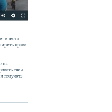
SHARE
ет внести
ширить права
ю на
ровать свои
 и получать
px
width