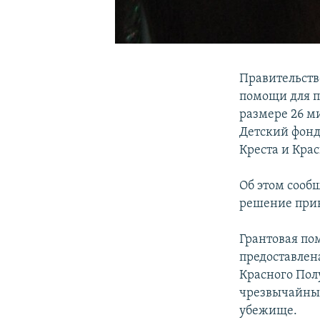
Правительств
помощи для п
размере 26 м
Детский фонд
Креста и Крас
Об этом сооб
решение прин
Грантовая по
предоставлен
Красного Пол
чрезвычайных
убежище.