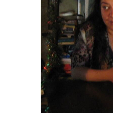
ПОБЕДИТЕЛЕЙ НЕ СУДЯТ?
КРЫМ.НЕПОКОРЕННЫЙ
ELIFBE
УКРАИНСКАЯ ПРОБЛЕМА КРЫМА