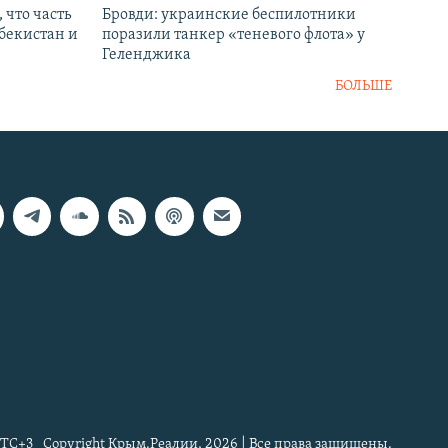
 что часть
Бровди: украинские беспилотники
збекистан и
поразили танкер «теневого флота» у
Геленджика
БОЛЬШЕ
TC+3
Copyright Крым.Реалии, 2026 | Все права защищены.