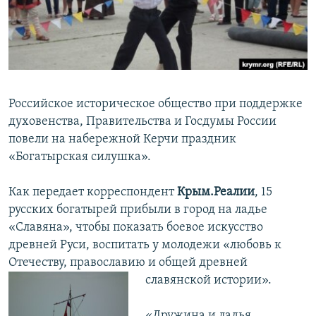
ПРИСОЕДИНЯЙТЕСЬ!
ПОБЕДИТЕЛЕЙ НЕ СУДЯТ?
КРЫМ.НЕПОКОРЕННЫЙ
ELIFBE
УКРАИНСКАЯ ПРОБЛЕМА КРЫМА
Российское историческое общество при поддержке
Все сайты RFE/RL
духовенства, Правительства и Госдумы России
повели на набережной Керчи праздник
«Богатырская силушка».
Как передает корреспондент
Крым.Реалии
, 15
русских богатырей прибыли в город на ладье
«Славяна», чтобы показать боевое искусство
древней Руси, воспитать у молодежи «любовь к
Отечеству, православию и общей древней
славянской истории».
«Дружина и ладья