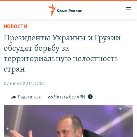
Доступность
ссылки
Вернуться
НОВОСТИ
к
НОВОСТИ
Президенты Украины и Грузии
основному
СПЕЦПРОЕКТЫ
содержанию
обсудят борьбу за
ВОДА
Вернутся
ГРУЗ 200
территориальную целостность
к
ИСТОРИЯ
КАРТА ВОЕННЫХ ОБЪЕКТОВ КРЫМА
стран
главной
ЕЩЕ
11 ЛЕТ ОККУПАЦИИ КРЫМА. 11 ИСТОРИЙ СОПРОТИВЛЕНИЯ
навигации
07 июня 2014, 17:37
Вернутся
РАДІО СВОБОДА
ИНТЕРАКТИВ
к
Поделиться
Читать без VPN
КАК ОБОЙТИ БЛОКИРОВКУ
ИНФОГРАФИКА
поиску
ТЕЛЕПРОЕКТ КРЫМ.РЕАЛИИ
Українською
СОВЕТЫ ПРАВОЗАЩИТНИКОВ
Qırımtatar
ПРОПАВШИЕ БЕЗ ВЕСТИ