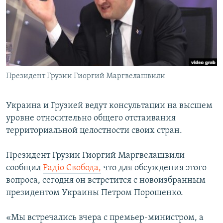
ПРИСОЕДИНЯЙТЕСЬ!
ПОБЕДИТЕЛЕЙ НЕ СУДЯТ?
КРЫМ.НЕПОКОРЕННЫЙ
ELIFBE
УКРАИНСКАЯ ПРОБЛЕМА КРЫМА
Все сайты RFE/RL
Президент Грузии Гиоргий Маргвелашвили
Украина и Грузией ведут консультации на высшем
уровне относительно общего отстаивания
территориальной целостности своих стран.
Президент Грузии Гиоргий Маргвелашвили
сообщил
Радiо Свобода,
что для обсуждения этого
вопроса, сегодня он встретится с новоизбранным
президентом Украины Петром Порошенко.
«Мы встречались вчера с премьер-министром, а