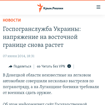
Доступность
ссылки
Вернуться
НОВОСТИ
к
НОВОСТИ
Госпогранслужба Украины:
основному
СПЕЦПРОЕКТЫ
содержанию
напряжение на восточной
ВОДА
Вернутся
ГРУЗ 200
границе снова растет
к
ИСТОРИЯ
КАРТА ВОЕННЫХ ОБЪЕКТОВ КРЫМА
главной
07 июня 2014, 18:31
ЕЩЕ
11 ЛЕТ ОККУПАЦИИ КРЫМА. 11 ИСТОРИЙ СОПРОТИВЛЕНИЯ
навигации
Вернутся
Поделиться
Читать без VPN
РАДІО СВОБОДА
ИНТЕРАКТИВ
к
В Донецкой области неизвестные на легковом
КАК ОБОЙТИ БЛОКИРОВКУ
ИНФОГРАФИКА
поиску
автомобиле совершили несколько выстрелов по
ТЕЛЕПРОЕКТ КРЫМ.РЕАЛИИ
погранотряду, а на Луганщине боевики требовали
Українською
от военных сдать оружие.
СОВЕТЫ ПРАВОЗАЩИТНИКОВ
Qırımtatar
ПРОПАВШИЕ БЕЗ ВЕСТИ
Об этом информирует сайт Государственной