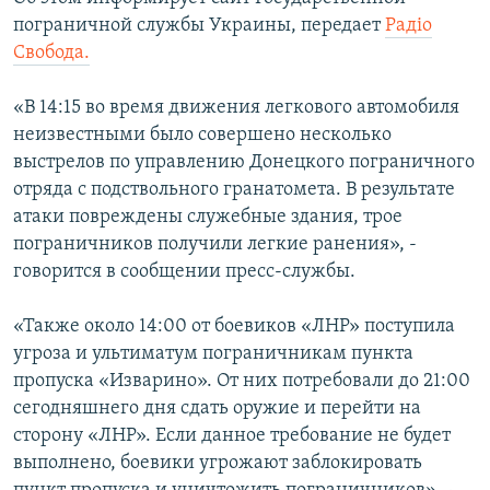
ПРИСОЕДИНЯЙТЕСЬ!
ПОБЕДИТЕЛЕЙ НЕ СУДЯТ?
пограничной службы Украины, передает
Радiо
Свобода.
КРЫМ.НЕПОКОРЕННЫЙ
ELIFBE
«В 14:15 во время движения легкового автомобиля
неизвестными было совершено несколько
УКРАИНСКАЯ ПРОБЛЕМА КРЫМА
выстрелов по управлению Донецкого пограничного
Все сайты RFE/RL
отряда с подствольного гранатомета. В результате
атаки повреждены служебные здания, трое
пограничников получили легкие ранения», -
говорится в сообщении пресс-службы.
«Также около 14:00 от боевиков «ЛНР» поступила
угроза и ультиматум пограничникам пункта
пропуска «Изварино». От них потребовали до 21:00
сегодняшнего дня сдать оружие и перейти на
сторону «ЛНР». Если данное требование не будет
выполнено, боевики угрожают заблокировать