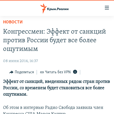
Доступность
ссылки
Вернуться
НОВОСТИ
к
НОВОСТИ
Конгреcсмен: Эффект от санкций
основному
СПЕЦПРОЕКТЫ
содержанию
против России будет все более
ВОДА
Вернутся
ГРУЗ 200
ощутимым
к
ИСТОРИЯ
КАРТА ВОЕННЫХ ОБЪЕКТОВ КРЫМА
главной
08 июня 2014, 16:37
ЕЩЕ
11 ЛЕТ ОККУПАЦИИ КРЫМА. 11 ИСТОРИЙ СОПРОТИВЛЕНИЯ
навигации
Вернутся
Поделиться
Читать без VPN
РАДІО СВОБОДА
ИНТЕРАКТИВ
к
Эффект от санкций, введенных рядом стран против
КАК ОБОЙТИ БЛОКИРОВКУ
ИНФОГРАФИКА
поиску
России, со временем будет становиться все более
ТЕЛЕПРОЕКТ КРЫМ.РЕАЛИИ
ощутимым.
Українською
СОВЕТЫ ПРАВОЗАЩИТНИКОВ
Qırımtatar
Об этом в интервью Радио Свобода заявила член
ПРОПАВШИЕ БЕЗ ВЕСТИ